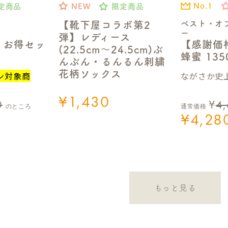
No.1
定商品
NEW
限定商品
ベスト・オ
【靴下屋コラボ第2
ー
弾】レディース
【感謝価
】お得セッ
(22.5cm～24.5cm)ぶ
蜂蜜 13
んぶん・るんるん刺繍
花柄ソックス
ながさか史上
ン対象商
¥
1,430
0
¥
4
のところ
通常価格
¥
4,28
もっと見る