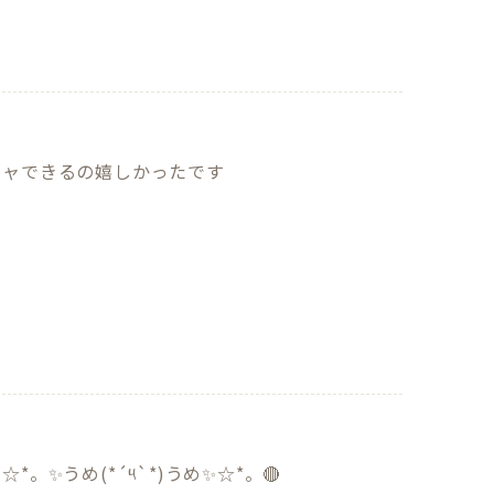
ャできるの嬉しかったです

✨️うめ(*´༥`*)うめ✨️☆*。🔴