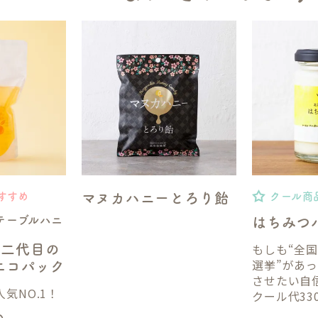
マヌカハニーとろり飴
すすめ
クール商
テーブルハニ
はちみつ
もしも“全
】二代目の
選挙”があ
gエコパック
させたい自
気NO.1！
クール代33