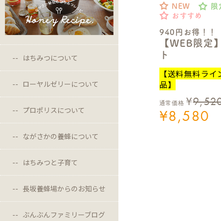
NEW
限
おすすめ
940円お得！！
【WEB限定
ト
はちみつについて
【送料無料ライ
品】
ローヤルゼリーについて
¥
9,52
通常価格
プロポリスについて
¥
8,580
ながさかの養蜂について
はちみつと子育て
長坂養蜂場からのお知らせ
ぶんぶんファミリーブログ