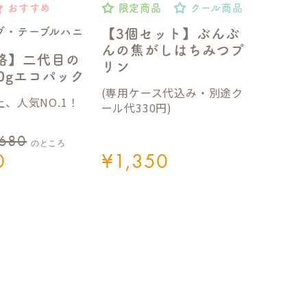
おすすめ
限定商品
クール商品
ブ・テーブルハニ
【3個セット】ぶんぶ
んの焦がしはちみつプ
格】二代目の
リン
50gエコパック
(専用ケース代込み・別途ク
、人気NO.1！
ール代330円)
,680
のところ
0
¥
1,350