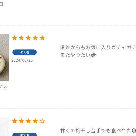
エコ
県外からもお気に入りガチャガチ
購入者
またやりたい🐝
2024/06/25
グネ
甘くて梅干し苦手でも食べれた🔴☆*。
購入者