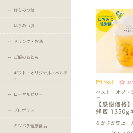
はちみつ飴
はちみつ漬
ドリンク・お酒
ご飯のおとも
ギフト・オリジナルノベルテ
ィ
No.1
お
ベスト・オブ・
ローヤルゼリー
ー
【感謝価格
プロポリス
蜂蜜 1350
ながさか史上、人
ミツバチ健康食品