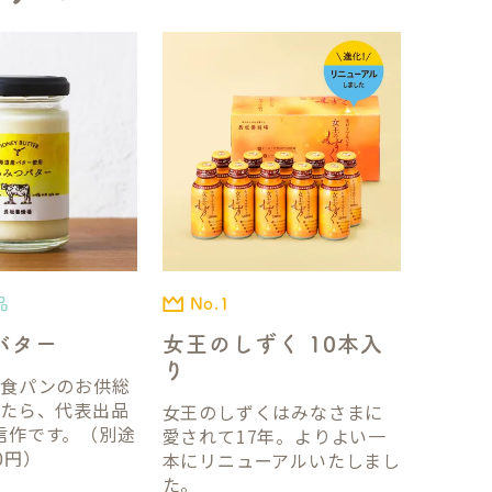
品
No.1
バター
女王のしずく 10本入
り
国食パンのお供総
ったら、代表出品
女王のしずくはみなさまに
信作です。（別途
愛されて17年。よりよい一
0円）
本にリニューアルいたしまし
た。