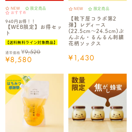
NEW
限定商品
NEW
限定商品
おすすめ
【靴下屋コラボ第2
940円お得！！
弾】レディース
【WEB限定】お得セッ
(22.5cm～24.5cm)ぶ
ト
んぶん・るんるん刺繍
【送料無料ライン対象商品】
花柄ソックス
¥
9,520
通常価格
¥
1,430
¥
8,580