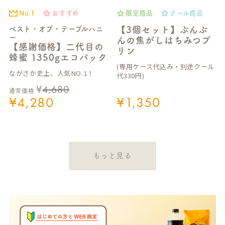
No.1
おすすめ
限定商品
クール商品
ベスト・オブ・テーブルハニ
【3個セット】ぶんぶ
ー
んの焦がしはちみつプ
【感謝価格】二代目の
リン
蜂蜜 1350gエコパック
(専用ケース代込み・別途クール
ながさか史上、人気NO.1！
代330円)
¥
4,680
通常価格
¥
4,280
¥
1,350
もっと見る