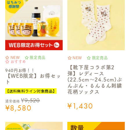
NEW
限定商品
NEW
限定商品
おすすめ
【靴下屋コラボ第2
940円お得！！
弾】レディース
【WEB限定】お得セッ
(22.5cm～24.5cm)ぶ
ト
んぶん・るんるん刺繍
【送料無料ライン対象商品】
花柄ソックス
¥
9,520
通常価格
¥
1,430
¥
8,580