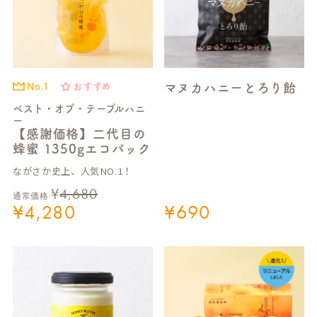
マヌカハニーとろり飴
No.1
おすすめ
ベスト・オブ・テーブルハニ
ー
【感謝価格】二代目の
蜂蜜 1350gエコパック
ながさか史上、人気NO.1！
¥
4,680
通常価格
¥
4,280
¥
690