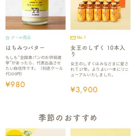
クール商品
No.1
はちみつバター
女王のしずく 10本入
り
もしも“全国食パンのお供総選
挙”があったら、代表出品させ
女王のしずくはみなさまに愛さ
たい自信作です。（別途クール
れて17年。よりよい一本にリニ
代330円）
ューアルいたしました。
¥
980
¥
3,900
季節のおすすめ