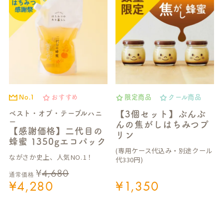
No.1
おすすめ
限定商品
クール商品
ベスト・オブ・テーブルハニ
【3個セット】ぶんぶ
ー
んの焦がしはちみつプ
【感謝価格】二代目の
リン
蜂蜜 1350gエコパック
(専用ケース代込み・別途クール
ながさか史上、人気NO.1！
代330円)
¥
4,680
通常価格
¥
4,280
¥
1,350