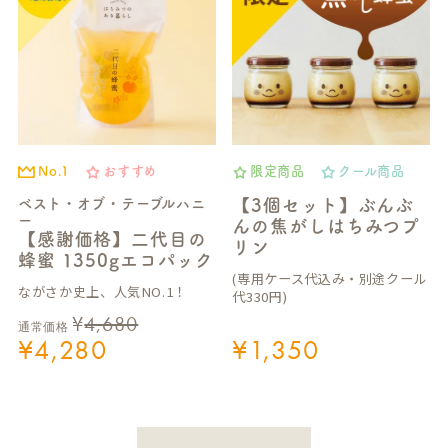
No.1
おすすめ
限定商品
クール商品
ベスト・オブ・テーブルハニ
【3個セット】ぶんぶ
ー
んの焦がしはちみつプ
【感謝価格】二代目の
リン
蜂蜜 1350gエコパック
(専用ケース代込み・別途クール
ながさか史上、人気NO.1！
代330円)
¥
4,680
通常価格
¥
4,280
¥
1,350