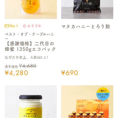
マヌカハニーとろり飴
No.1
おすすめ
ベスト・オブ・テーブルハニ
ー
【感謝価格】二代目の
蜂蜜 1350gエコパック
ながさか史上、人気NO.1！
¥
4,680
通常価格
¥
4,280
¥
690