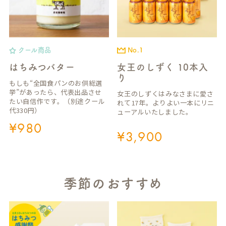
クール商品
No.1
はちみつバター
女王のしずく 10本入
り
もしも“全国食パンのお供総選
挙”があったら、代表出品させ
女王のしずくはみなさまに愛さ
たい自信作です。（別途クール
れて17年。よりよい一本にリニ
代330円）
ューアルいたしました。
¥
980
¥
3,900
季節のおすすめ