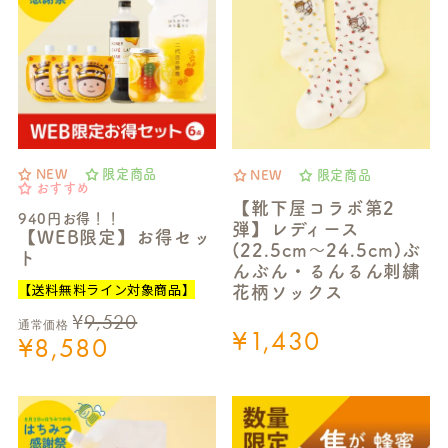
NEW
限定商品
NEW
限定商品
おすすめ
【靴下屋コラボ第2
940円お得！！
弾】レディース
【WEB限定】お得セッ
(22.5cm～24.5cm)ぶ
ト
んぶん・るんるん刺繍
【送料無料ライン対象商品】
花柄ソックス
¥
9,520
通常価格
¥
1,430
¥
8,580