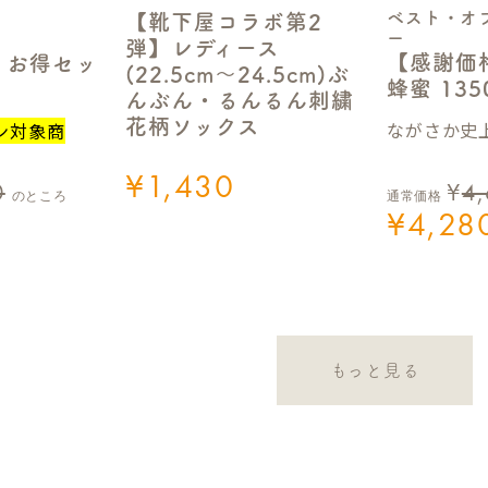
ベスト・オ
【靴下屋コラボ第2
ー
弾】レディース
【感謝価
】お得セッ
(22.5cm～24.5cm)ぶ
蜂蜜 13
んぶん・るんるん刺繍
花柄ソックス
ながさか史上
ン対象商
¥
1,430
0
¥
4
のところ
通常価格
¥
4,28
もっと見る