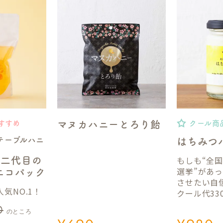
マヌカハニーとろり飴
すすめ
クール商
テーブルハニ
はちみつ
もしも“全
】二代目の
選挙”があ
gエコパック
させたい自
気NO.1！
クール代33
0
のところ