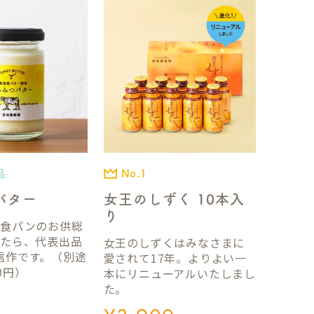
品
No.1
バター
女王のしずく 10本入
り
国食パンのお供総
ったら、代表出品
女王のしずくはみなさまに
信作です。（別途
愛されて17年。よりよい一
0円）
本にリニューアルいたしまし
た。