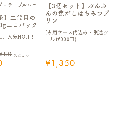
ブ・テーブルハニ
【3個セット】ぶんぶ
んの焦がしはちみつプ
格】二代目の
リン
50gエコパック
(専用ケース代込み・別途ク
、人気NO.1！
ール代330円)
,680
のところ
0
¥
1,350