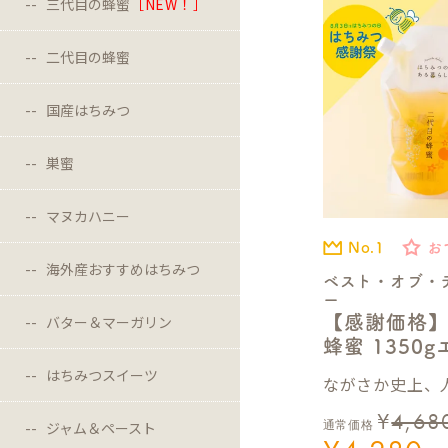
三代目の蜂蜜
［NEW！］
二代目の蜂蜜
国産はちみつ
巣蜜
マヌカハニー
No.1
お
海外産おすすめはちみつ
ベスト・オブ・
ー
バター＆マーガリン
【感謝価格
蜂蜜 1350
はちみつスイーツ
ながさか史上、人
¥
4,68
通常価格
ジャム＆ペースト