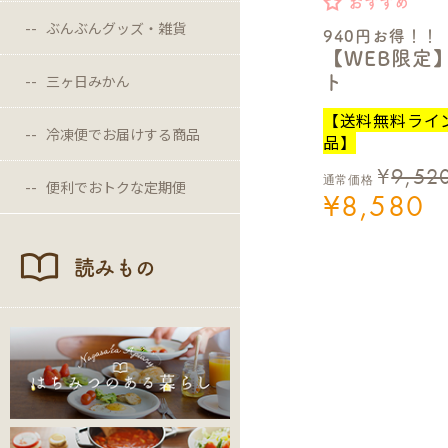
おすすめ
ぶんぶんグッズ・雑貨
940円お得！！
【WEB限定
三ヶ日みかん
ト
【送料無料ライ
冷凍便でお届けする商品
品】
¥
9,52
通常価格
便利でおトクな定期便
¥
8,580
読みもの