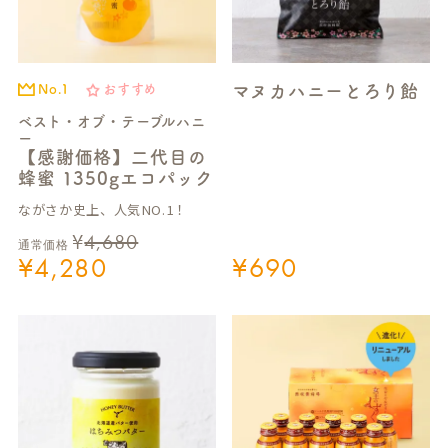
マヌカハニーとろり飴
No.1
おすすめ
ベスト・オブ・テーブルハニ
ー
【感謝価格】二代目の
蜂蜜 1350gエコパック
ながさか史上、人気NO.1！
¥
4,680
通常価格
¥
4,280
¥
690