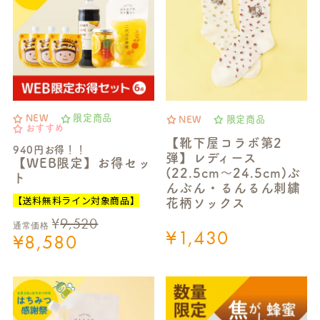
NEW
限定商品
NEW
限定商品
おすすめ
【靴下屋コラボ第2
940円お得！！
弾】レディース
【WEB限定】お得セッ
(22.5cm～24.5cm)ぶ
ト
んぶん・るんるん刺繍
【送料無料ライン対象商品】
花柄ソックス
¥
9,520
通常価格
¥
1,430
¥
8,580