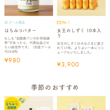
クール商品
No.1
はちみつバター
女王のしずく 10本入
り
もしも“全国食パンのお供総選
挙”があったら、代表出品させ
女王のしずくはみなさまに愛さ
たい自信作です。（別途クール
れて17年。よりよい一本にリニ
代330円）
ューアルいたしました。
¥
980
¥
3,900
季節のおすすめ