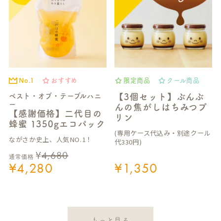
No.1
おすすめ
限定商品
クール商品
ベスト・オブ・テーブルハニ
【3個セット】ぶんぶ
ー
んの焦がしはちみつプ
【感謝価格】二代目の
リン
蜂蜜 1350gエコパック
(専用ケース代込み・別途クール
ながさか史上、人気NO.1！
代330円)
¥
4,680
通常価格
¥
4,280
¥
1,350
もっと見る