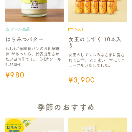
クール商品
No.1
はちみつバター
女王のしずく 10本入
り
もしも“全国食パンのお供総選
挙”があったら、代表出品させ
女王のしずくはみなさまに愛さ
たい自信作です。（別途クール
れて17年。よりよい一本にリニ
代330円）
ューアルいたしました。
¥
980
¥
3,900
季節のおすすめ