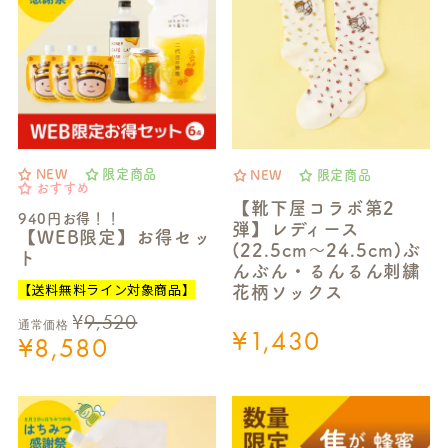
NEW
限定商品
NEW
限定商品
おすすめ
【靴下屋コラボ第2
940円お得！！
弾】レディース
【WEB限定】お得セッ
(22.5cm～24.5cm)ぶ
ト
んぶん・るんるん刺繍
【送料無料ライン対象商品】
花柄ソックス
¥
9,520
通常価格
¥
1,430
¥
8,580