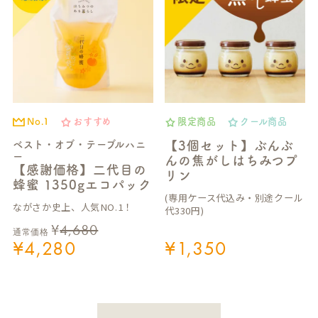
No.1
おすすめ
限定商品
クール商品
ベスト・オブ・テーブルハニ
【3個セット】ぶんぶ
ー
んの焦がしはちみつプ
【感謝価格】二代目の
リン
蜂蜜 1350gエコパック
(専用ケース代込み・別途クール
ながさか史上、人気NO.1！
代330円)
¥
4,680
通常価格
¥
4,280
¥
1,350