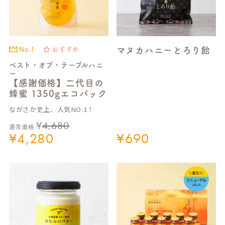
マヌカハニーとろり飴
No.1
おすすめ
ベスト・オブ・テーブルハニ
ー
【感謝価格】二代目の
蜂蜜 1350gエコパック
ながさか史上、人気NO.1！
¥
4,680
通常価格
¥
4,280
¥
690