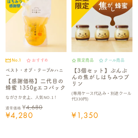
No.1
おすすめ
限定商品
クール商品
ベスト・オブ・テーブルハニ
【3個セット】ぶんぶ
ー
んの焦がしはちみつプ
【感謝価格】二代目の
リン
蜂蜜 1350gエコパック
(専用ケース代込み・別途クール
ながさか史上、人気NO.1！
代330円)
¥
4,680
通常価格
¥
4,280
¥
1,350