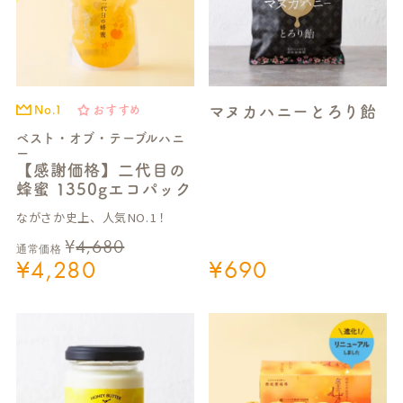
マヌカハニーとろり飴
No.1
おすすめ
ベスト・オブ・テーブルハニ
ー
【感謝価格】二代目の
蜂蜜 1350gエコパック
ながさか史上、人気NO.1！
¥
4,680
通常価格
¥
4,280
¥
690