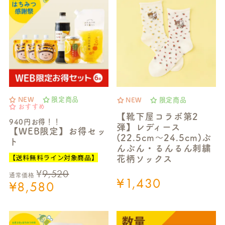
NEW
限定商品
NEW
限定商品
おすすめ
【靴下屋コラボ第2
940円お得！！
弾】レディース
【WEB限定】お得セッ
(22.5cm～24.5cm)ぶ
ト
んぶん・るんるん刺繍
【送料無料ライン対象商品】
花柄ソックス
¥
9,520
通常価格
¥
1,430
¥
8,580