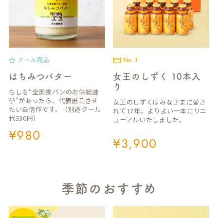
クール商品
No.1
はちみつバター
女王のしずく 10本入
り
もしも“全国食パンのお供総選
挙”があったら、代表出品させ
女王のしずくはみなさまに愛さ
たい自信作です。（別途クール
れて17年。よりよい一本にリニ
代330円）
ューアルいたしました。
¥
980
¥
3,900
季節のおすすめ