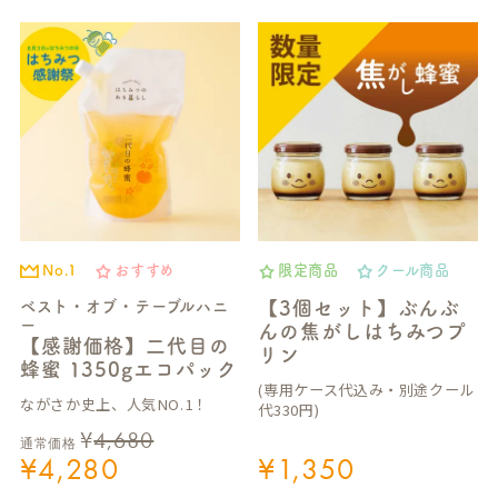
No.1
おすすめ
限定商品
クール商品
ベスト・オブ・テーブルハニ
【3個セット】ぶんぶ
ー
んの焦がしはちみつプ
【感謝価格】二代目の
リン
蜂蜜 1350gエコパック
(専用ケース代込み・別途クール
ながさか史上、人気NO.1！
代330円)
¥
4,680
通常価格
¥
4,280
¥
1,350