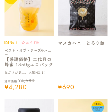
マヌカハニーとろり飴
No.1
おすすめ
ベスト・オブ・テーブルハニ
ー
【感謝価格】二代目の
蜂蜜 1350gエコパック
ながさか史上、人気NO.1！
¥
4,680
通常価格
¥
4,280
¥
690