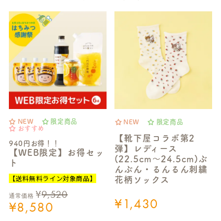
NEW
限定商品
NEW
限定商品
おすすめ
【靴下屋コラボ第2
940円お得！！
弾】レディース
【WEB限定】お得セッ
(22.5cm～24.5cm)ぶ
ト
んぶん・るんるん刺繍
【送料無料ライン対象商品】
花柄ソックス
¥
9,520
通常価格
¥
1,430
¥
8,580