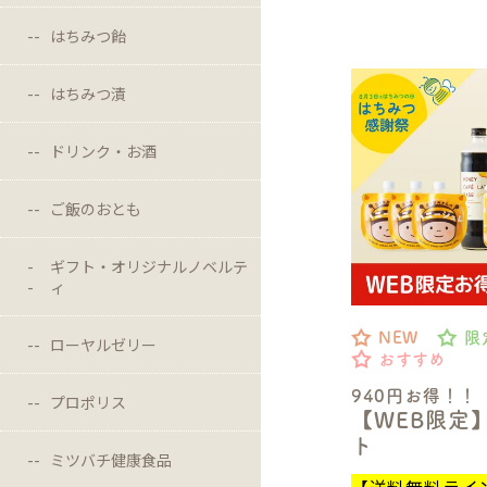
はちみつ飴
はちみつ漬
ドリンク・お酒
ご飯のおとも
ギフト・オリジナルノベルテ
ィ
NEW
限
ローヤルゼリー
おすすめ
940円お得！！
プロポリス
【WEB限定
ト
ミツバチ健康食品
【送料無料ライ