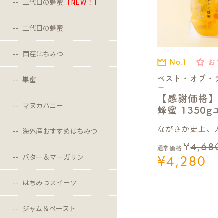
三代目の蜂蜜
［NEW！］
二代目の蜂蜜
国産はちみつ
No.1
お
ベスト・オブ・
巣蜜
ー
【感謝価格
マヌカハニー
蜂蜜 1350
ながさか史上、人
海外産おすすめはちみつ
¥
4,68
通常価格
¥
4,280
バター＆マーガリン
はちみつスイーツ
ジャム＆ペースト