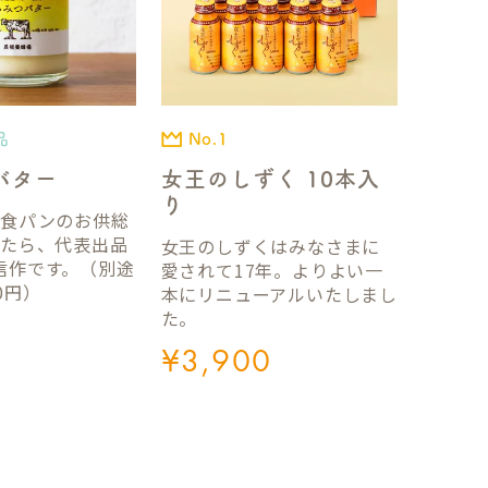
品
No.1
バター
女王のしずく 10本入
り
国食パンのお供総
ったら、代表出品
女王のしずくはみなさまに
信作です。（別途
愛されて17年。よりよい一
0円）
本にリニューアルいたしまし
た。
¥
3,900