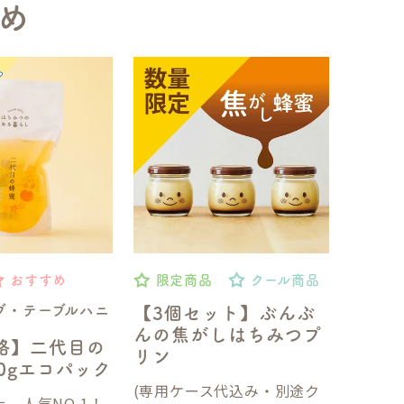
め
おすすめ
限定商品
クール商品
ブ・テーブルハニ
【3個セット】ぶんぶ
んの焦がしはちみつプ
格】二代目の
リン
50gエコパック
(専用ケース代込み・別途ク
、人気NO.1！