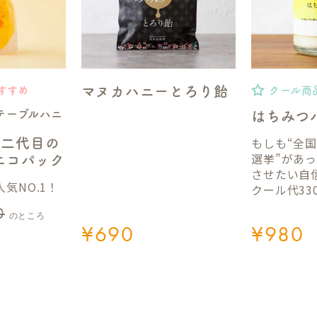
マヌカハニーとろり飴
すすめ
クール商
テーブルハニ
はちみつ
もしも“全
】二代目の
選挙”があ
gエコパック
させたい自
気NO.1！
クール代33
0
のところ
¥
690
¥
980