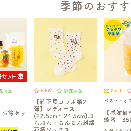
季節のおすす
No.1
定商品
NEW
限定商品
ベスト・オ
【靴下屋コラボ第2
ー
弾】レディース
【感謝価
】お得セッ
(22.5cm～24.5cm)ぶ
蜂蜜 13
んぶん・るんるん刺繍
花柄ソックス
ながさか史上
ン対象商