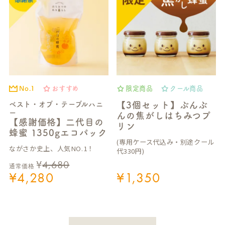
No.1
おすすめ
限定商品
クール商品
ベスト・オブ・テーブルハニ
【3個セット】ぶんぶ
ー
んの焦がしはちみつプ
【感謝価格】二代目の
リン
蜂蜜 1350gエコパック
(専用ケース代込み・別途クール
ながさか史上、人気NO.1！
代330円)
¥
4,680
通常価格
¥
4,280
¥
1,350