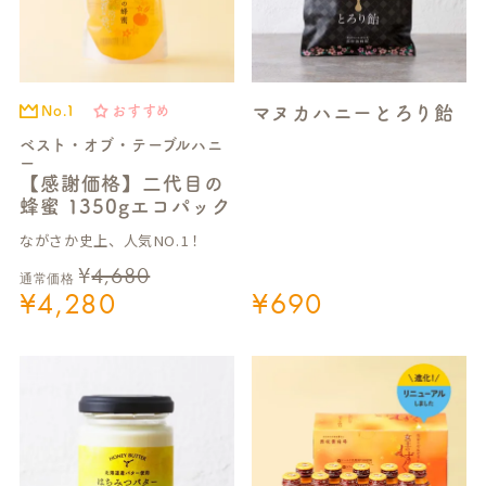
マヌカハニーとろり飴
No.1
おすすめ
ベスト・オブ・テーブルハニ
ー
【感謝価格】二代目の
蜂蜜 1350gエコパック
ながさか史上、人気NO.1！
¥
4,680
通常価格
¥
4,280
¥
690