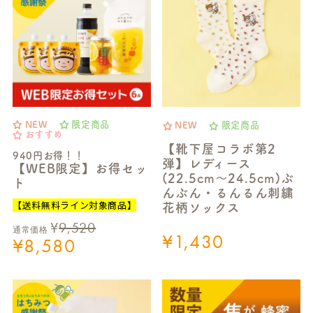
NEW
限定商品
NEW
限定商品
おすすめ
【靴下屋コラボ第2
940円お得！！
弾】レディース
【WEB限定】お得セッ
(22.5cm～24.5cm)ぶ
ト
んぶん・るんるん刺繍
【送料無料ライン対象商品】
花柄ソックス
¥
9,520
通常価格
¥
1,430
¥
8,580