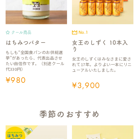
クール商品
No.1
はちみつバター
女王のしずく 10本入
り
もしも“全国食パンのお供総選
挙”があったら、代表出品させ
女王のしずくはみなさまに愛さ
たい自信作です。（別途クール
れて17年。よりよい一本にリニ
代330円）
ューアルいたしました。
¥
980
¥
3,900
季節のおすすめ