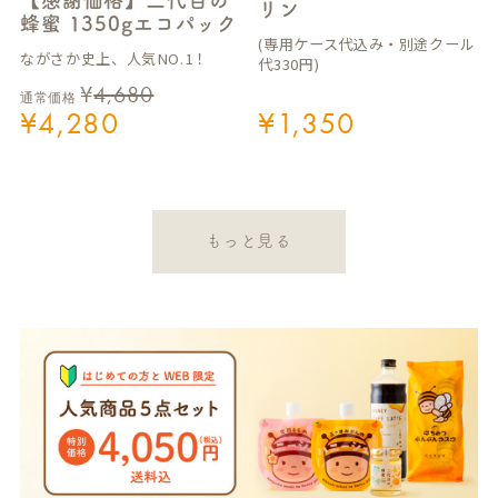
【感謝価格】二代目の
リン
蜂蜜 1350gエコパック
(専用ケース代込み・別途クール
ながさか史上、人気NO.1！
代330円)
¥
4,680
通常価格
¥
4,280
¥
1,350
もっと見る