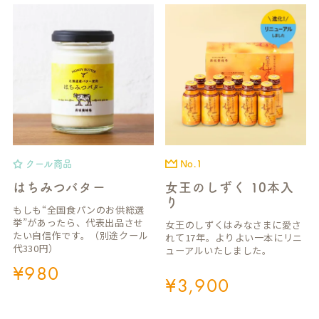
クール商品
No.1
はちみつバター
女王のしずく 10本入
り
もしも“全国食パンのお供総選
挙”があったら、代表出品させ
女王のしずくはみなさまに愛さ
たい自信作です。（別途クール
れて17年。よりよい一本にリニ
代330円）
ューアルいたしました。
¥
980
¥
3,900