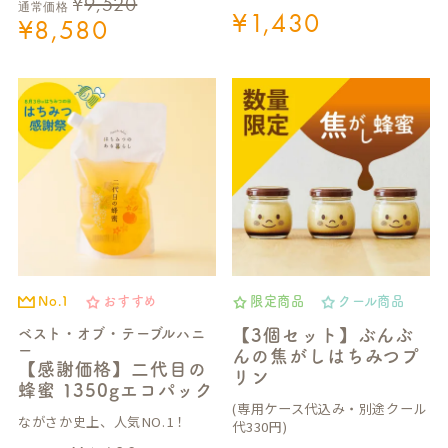
¥
9,520
通常価格
¥
1,430
¥
8,580
No.1
おすすめ
限定商品
クール商品
ベスト・オブ・テーブルハニ
【3個セット】ぶんぶ
ー
んの焦がしはちみつプ
【感謝価格】二代目の
リン
蜂蜜 1350gエコパック
(専用ケース代込み・別途クール
ながさか史上、人気NO.1！
代330円)