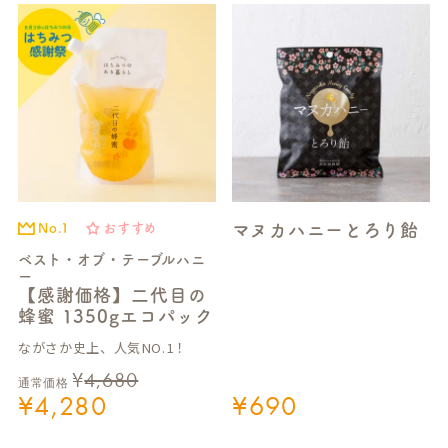
マヌカハニーとろり飴
No.1
おすすめ
ベスト・オブ・テーブルハニ
ー
【感謝価格】二代目の
蜂蜜 1350gエコパック
ながさか史上、人気NO.1！
¥
4,680
通常価格
¥
4,280
¥
690