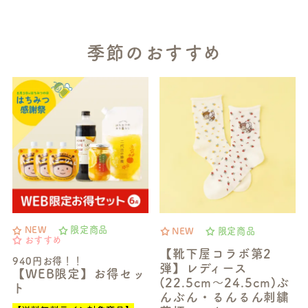
季節のおすすめ
NEW
限定商品
NEW
限定商品
おすすめ
【靴下屋コラボ第2
940円お得！！
弾】レディース
【WEB限定】お得セッ
(22.5cm～24.5cm)ぶ
ト
んぶん・るんるん刺繍