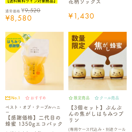
【送料無料ライン対象商品】
花柄ソックス
¥
9,520
通常価格
¥
1,430
¥
8,580
No.1
おすすめ
限定商品
クール商品
ベスト・オブ・テーブルハニ
【3個セット】ぶんぶ
ー
んの焦がしはちみつプ
【感謝価格】二代目の
リン
蜂蜜 1350gエコパック
(専用ケース代込み・別途クール