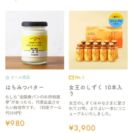
クール商品
No.1
はちみつバター
女王のしずく 10本入
り
もしも“全国食パンのお供総選
挙”があったら、代表出品させ
女王のしずくはみなさまに愛さ
たい自信作です。（別途クール
れて17年。よりよい一本にリニ
代330円）
ューアルいたしました。
¥
980
¥
3,900