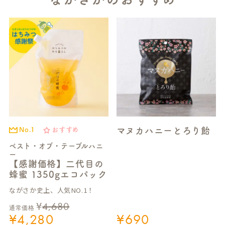
マヌカハニーとろり飴
No.1
おすすめ
ベスト・オブ・テーブルハニ
ー
【感謝価格】二代目の
蜂蜜 1350gエコパック
ながさか史上、人気NO.1！
¥
4,680
通常価格
¥
4,280
¥
690