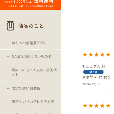
商品のこと
はちみつ感謝祭2026
NAGASAKAうまいもの便
もここ
4
初めての方へ！人気お試しセ
購入者
ット
東京都
40代
女性
2026/02/08
限定お買い得商品
限定ナガサカプレミアム便