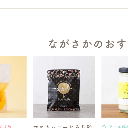
ながさかのおす
マヌカハニーとろり飴
すすめ
クール商