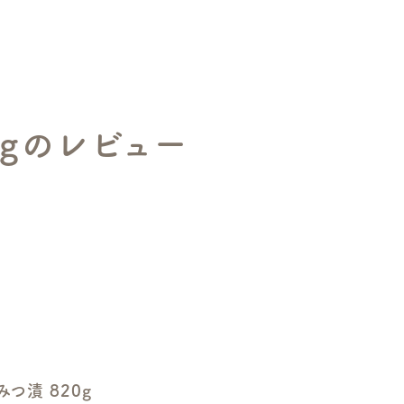
0gのレビュー
つ漬 820g