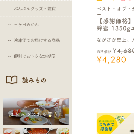
ぶんぶんグッズ・雑貨
ベスト・オブ・
ー
【感謝価格
三ヶ日みかん
蜂蜜 1350
ながさか史上、人
冷凍便でお届けする商品
¥
4,68
通常価格
便利でおトクな定期便
¥
4,280
読みもの