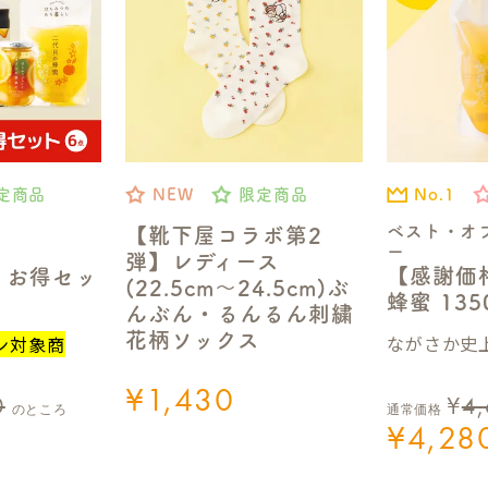
No.1
定商品
NEW
限定商品
ベスト・オ
【靴下屋コラボ第2
ー
弾】レディース
【感謝価
】お得セッ
(22.5cm～24.5cm)ぶ
蜂蜜 13
んぶん・るんるん刺繍
花柄ソックス
ながさか史上
ン対象商
¥
1,430
0
¥
4
のところ
通常価格
¥
4,28