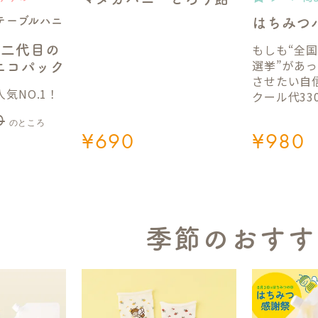
テーブルハニ
はちみつ
もしも“全
】二代目の
選挙”があ
gエコパック
させたい自
気NO.1！
クール代33
0
のところ
¥
690
¥
980
季節のおすす