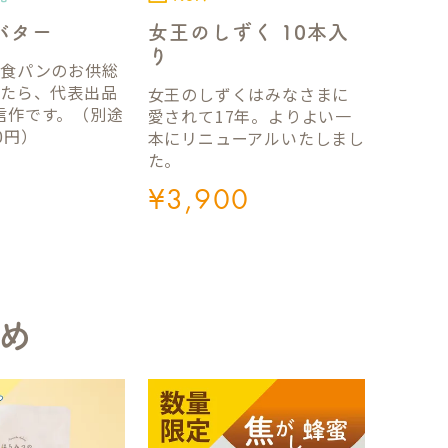
バター
女王のしずく 10本入
り
国食パンのお供総
ったら、代表出品
女王のしずくはみなさまに
信作です。（別途
愛されて17年。よりよい一
0円）
本にリニューアルいたしまし
た。
¥
3,900
め