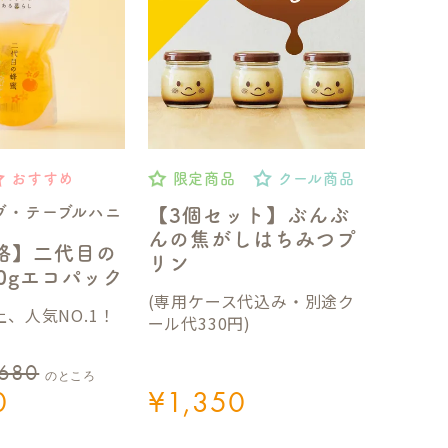
おすすめ
限定商品
クール商品
ブ・テーブルハニ
【3個セット】ぶんぶ
んの焦がしはちみつプ
格】二代目の
リン
50gエコパック
(専用ケース代込み・別途ク
、人気NO.1！
ール代330円)
,680
のところ
0
¥
1,350