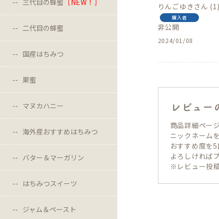
三代目の蜂蜜
［NEW！］
りんごゆき
1
購入者
非公開
二代目の蜂蜜
2024/01/08
国産はちみつ
巣蜜
マヌカハニー
レビュー
商品詳細ペー
海外産おすすめはちみつ
ニックネーム
おすすめ度を
よろしければ
バター＆マーガリン
※レビュー投稿
はちみつスイーツ
ジャム＆ペースト