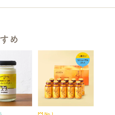
すめ
品
No.1