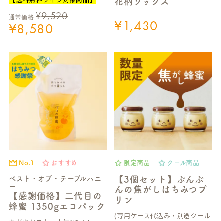
花柄ソックス
¥
9,520
通常価格
¥
1,430
¥
8,580
No.1
おすすめ
限定商品
クール商品
ベスト・オブ・テーブルハニ
【3個セット】ぶんぶ
ー
んの焦がしはちみつプ
【感謝価格】二代目の
リン
蜂蜜 1350gエコパック
(専用ケース代込み・別途クール