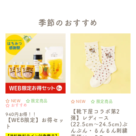
季節のおすすめ
NEW
限定商品
NEW
限定商品
おすすめ
【靴下屋コラボ第2
940円お得！！
弾】レディース
【WEB限定】お得セッ
(22.5cm～24.5cm)ぶ
ト
んぶん・るんるん刺繍
【送料無料ライン対象商品】