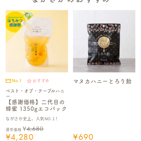
マヌカハニーとろり飴
No.1
おすすめ
ベスト・オブ・テーブルハニ
ー
【感謝価格】二代目の
蜂蜜 1350gエコパック
ながさか史上、人気NO.1！
¥
4,680
通常価格
¥
4,280
¥
690