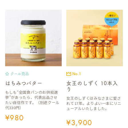
クール商品
No.1
はちみつバター
女王のしずく 10本入
り
もしも“全国食パンのお供総選
挙”があったら、代表出品させ
女王のしずくはみなさまに愛さ
たい自信作です。（別途クール
れて17年。よりよい一本にリニ
代330円）
ューアルいたしました。
¥
980
¥
3,900