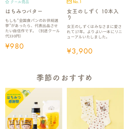
クール商品
No.1
はちみつバター
女王のしずく 10本入
り
もしも“全国食パンのお供総選
挙”があったら、代表出品させ
女王のしずくはみなさまに愛さ
たい自信作です。（別途クール
れて17年。よりよい一本にリニ
代330円）
ューアルいたしました。
¥
980
¥
3,900
季節のおすすめ