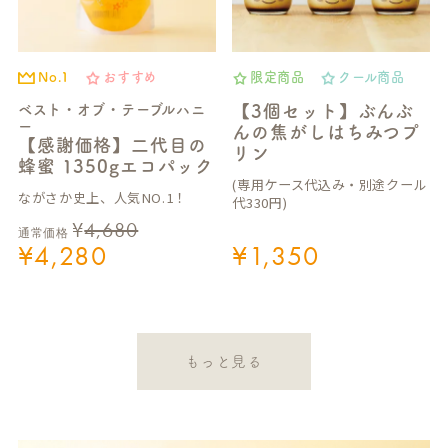
No.1
おすすめ
限定商品
クール商品
ベスト・オブ・テーブルハニ
【3個セット】ぶんぶ
ー
んの焦がしはちみつプ
【感謝価格】二代目の
リン
蜂蜜 1350gエコパック
(専用ケース代込み・別途クール
ながさか史上、人気NO.1！
代330円)
¥
4,680
通常価格
¥
4,280
¥
1,350
もっと見る