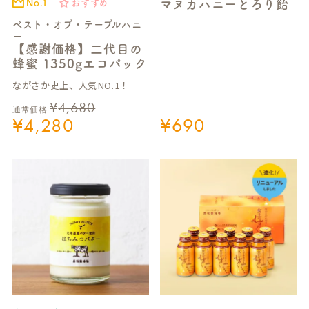
マヌカハニーとろり飴
No.1
おすすめ
ベスト・オブ・テーブルハニ
ー
【感謝価格】二代目の
蜂蜜 1350gエコパック
ながさか史上、人気NO.1！
¥
4,680
通常価格
¥
4,280
¥
690