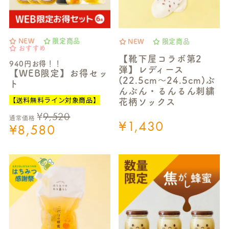
NEW
限定商品
NEW
限定商品
おすすめ
【靴下屋コラボ第2
940円お得！！
弾】レディース
【WEB限定】お得セッ
(22.5cm～24.5cm)ぶ
ト
んぶん・るんるん刺繍
【送料無料ライン対象商品】
花柄ソックス
¥
9,520
通常価格
¥
1,430
¥
8,580