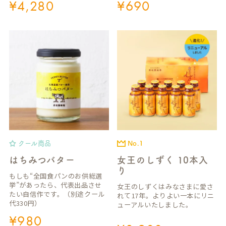
¥
4,280
¥
690
クール商品
No.1
はちみつバター
女王のしずく 10本入
り
もしも“全国食パンのお供総選
挙”があったら、代表出品させ
女王のしずくはみなさまに愛さ
たい自信作です。（別途クール
れて17年。よりよい一本にリニ
代330円）
ューアルいたしました。
¥
980