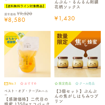
んぶん・るんるん刺繍
【送料無料ライン対象商品】
花柄ソックス
¥
9,520
通常価格
¥
1,430
¥
8,580
No.1
おすすめ
限定商品
クール商品
ベスト・オブ・テーブルハニ
【3個セット】ぶんぶ
ー
んの焦がしはちみつプ
【感謝価格】二代目の
リン
蜂蜜 1350gエコパック