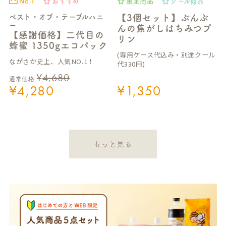
No.1
おすすめ
限定商品
クール商品
ベスト・オブ・テーブルハニ
【3個セット】ぶんぶ
ー
んの焦がしはちみつプ
【感謝価格】二代目の
リン
蜂蜜 1350gエコパック
(専用ケース代込み・別途クール
ながさか史上、人気NO.1！
代330円)
¥
4,680
通常価格
¥
4,280
¥
1,350
もっと見る