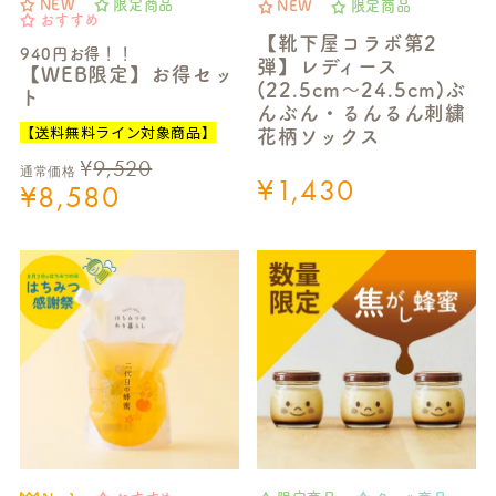
NEW
限定商品
NEW
限定商品
おすすめ
【靴下屋コラボ第2
940円お得！！
弾】レディース
【WEB限定】お得セッ
(22.5cm～24.5cm)ぶ
ト
んぶん・るんるん刺繍
【送料無料ライン対象商品】
花柄ソックス
¥
9,520
通常価格
¥
1,430
¥
8,580