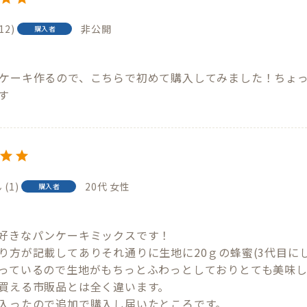
12
非公開
購入者
6
ケーキ作るので、こちらで初めて購入してみました！ちょ
す
1
20代
女性
購入者
0
好きなパンケーキミックスです！

り方が記載してありそれ通りに生地に20ｇの蜂蜜(3代目にし
っているので生地がもちっとふわっとしておりとても美味し
買える市販品とは全く違います。

入ったので追加で購入し届いたところです。
