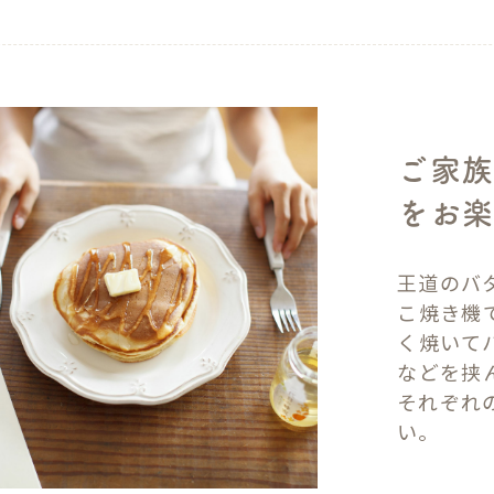
ご家族
をお
王道のバ
こ焼き機
く焼いて
などを挟
それぞれ
い。