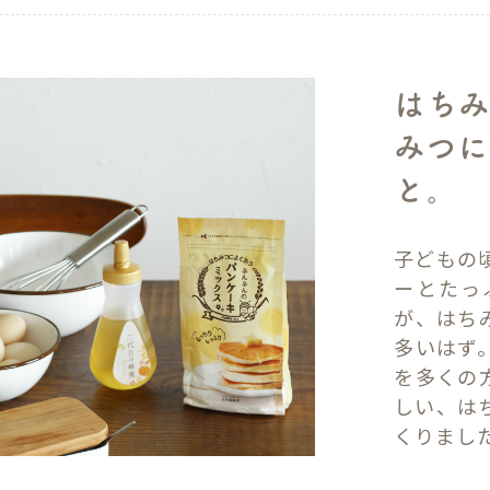
はちみ
みつ
と。
子どもの
ーとたっ
が、はち
多いはず
を多くの
しい、は
くりまし