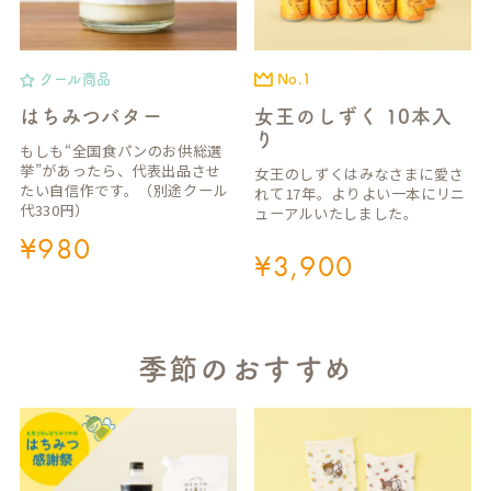
クール商品
No.1
はちみつバター
女王のしずく 10本入
り
もしも“全国食パンのお供総選
挙”があったら、代表出品させ
女王のしずくはみなさまに愛さ
たい自信作です。（別途クール
れて17年。よりよい一本にリニ
代330円）
ューアルいたしました。
¥
980
¥
3,900
季節のおすすめ