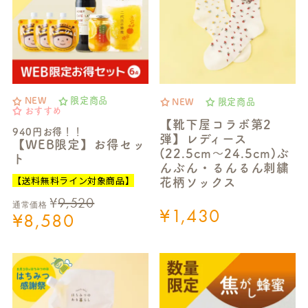
NEW
限定商品
NEW
限定商品
おすすめ
【靴下屋コラボ第2
940円お得！！
弾】レディース
【WEB限定】お得セッ
(22.5cm～24.5cm)ぶ
ト
んぶん・るんるん刺繍
【送料無料ライン対象商品】
花柄ソックス
¥
9,520
通常価格
¥
1,430
¥
8,580