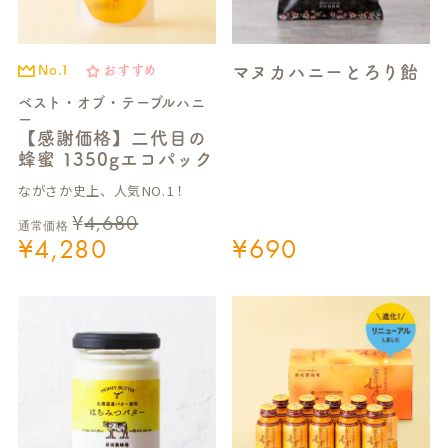
マヌカハニーとろり飴
No.1
おすすめ
ベスト・オブ・テーブルハニ
ー
【感謝価格】二代目の
蜂蜜 1350gエコパック
ながさか史上、人気NO.1！
¥
4,680
通常価格
¥
4,280
¥
690