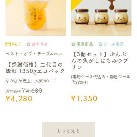
No.1
おすすめ
限定商品
クール商品
ベスト・オブ・テーブルハニ
【3個セット】ぶんぶ
ー
んの焦がしはちみつプ
【感謝価格】二代目の
リン
蜂蜜 1350gエコパック
(専用ケース代込み・別途クール
ながさか史上、人気NO.1！
代330円)
¥
4,680
通常価格
¥
4,280
¥
1,350
もっと見る