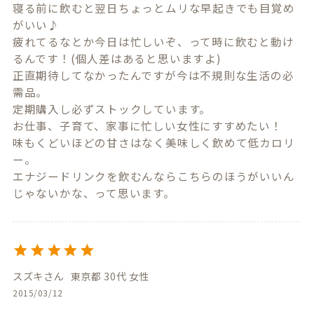
寝る前に飲むと翌日ちょっとムリな早起きでも目覚め
がいい♪　

疲れてるなとか今日は忙しいぞ、って時に飲むと動け
るんです！(個人差はあると思いますよ)

正直期待してなかったんですが今は不規則な生活の必
需品。

定期購入し必ずストックしています。

お仕事、子育て、家事に忙しい女性にすすめたい！　

味もくどいほどの甘さはなく美味しく飲めて低カロリ
ー。

エナジードリンクを飲むんならこちらのほうがいいん
じゃないかな、って思います。
スズキ
東京都
30代
女性
2015/03/12