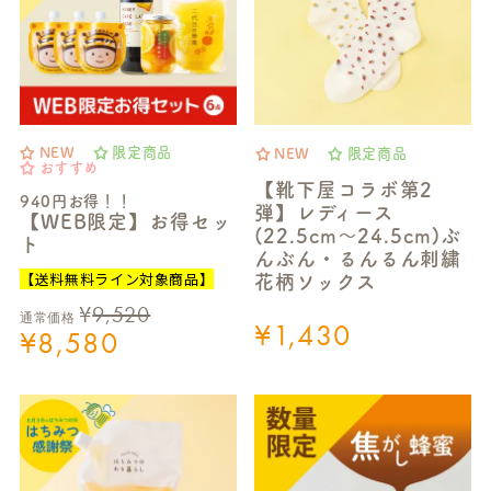
NEW
限定商品
NEW
限定商品
おすすめ
【靴下屋コラボ第2
940円お得！！
弾】レディース
【WEB限定】お得セッ
(22.5cm～24.5cm)ぶ
ト
んぶん・るんるん刺繍
【送料無料ライン対象商品】
花柄ソックス
¥
9,520
通常価格
¥
1,430
¥
8,580