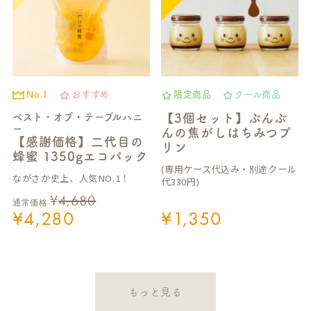
No.1
おすすめ
限定商品
クール商品
ベスト・オブ・テーブルハニ
【3個セット】ぶんぶ
ー
んの焦がしはちみつプ
【感謝価格】二代目の
リン
蜂蜜 1350gエコパック
(専用ケース代込み・別途クール
ながさか史上、人気NO.1！
代330円)
¥
4,680
通常価格
¥
4,280
¥
1,350
もっと見る