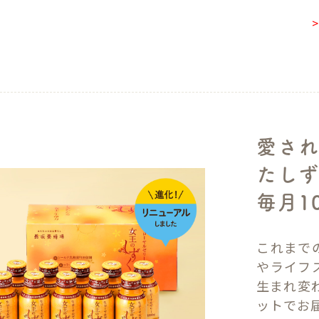
愛され
たしず
毎月1
これまで
やライフ
生まれ変
ットでお