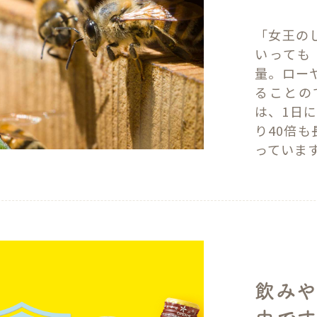
「女王の
いっても
量。ロー
ることの
は、1日に
り40倍
っていま
飲み