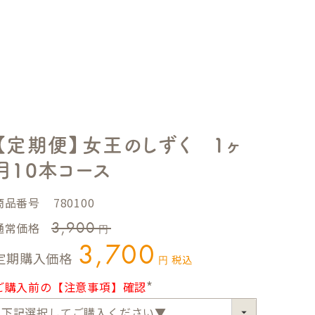
【定期便】女王のしずく 1ヶ
月10本コース
商品番号
780100
3,900
通常価格
3,700
定期購入価格
税込
ご購入前の【注意事項】確認
(
必