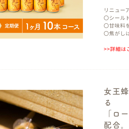
リニュー
〇シールド
〇甘味料
〇焦がし
>>詳細は
女王
る
「ロー
配合