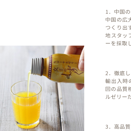
1．中国
中国の広
つくり出
地スタッ
ーを採取
2．徹底
輸出入時
回の品質
ルゼリー
3．高品