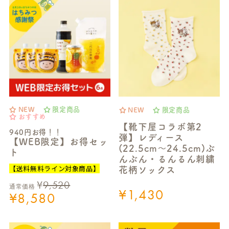
NEW
限定商品
NEW
限定商品
おすすめ
【靴下屋コラボ第2
940円お得！！
弾】レディース
【WEB限定】お得セッ
(22.5cm～24.5cm)ぶ
ト
んぶん・るんるん刺繍
【送料無料ライン対象商品】
花柄ソックス
¥
9,520
通常価格
¥
1,430
¥
8,580