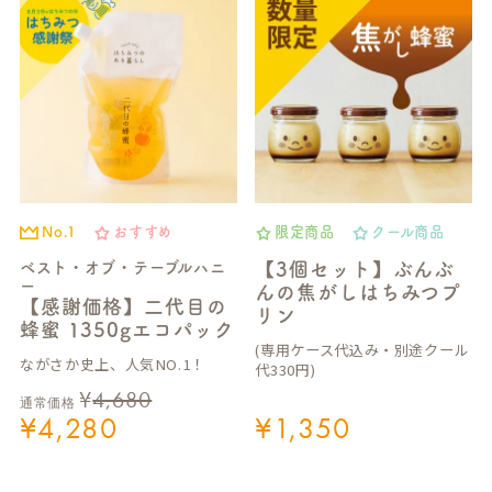
No.1
おすすめ
限定商品
クール商品
ベスト・オブ・テーブルハニ
【3個セット】ぶんぶ
ー
んの焦がしはちみつプ
【感謝価格】二代目の
リン
蜂蜜 1350gエコパック
(専用ケース代込み・別途クール
ながさか史上、人気NO.1！
代330円)
¥
4,680
通常価格
¥
4,280
¥
1,350