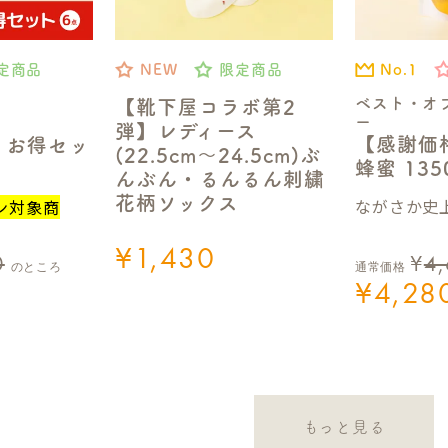
No.1
定商品
NEW
限定商品
ベスト・オ
【靴下屋コラボ第2
ー
弾】レディース
【感謝価
】お得セッ
(22.5cm～24.5cm)ぶ
蜂蜜 13
んぶん・るんるん刺繍
花柄ソックス
ながさか史上
ン対象商
¥
1,430
0
¥
4
のところ
通常価格
¥
4,28
もっと見る