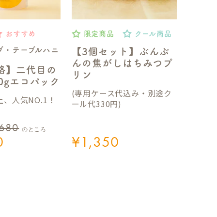
おすすめ
限定商品
クール商品
ブ・テーブルハニ
【3個セット】ぶんぶ
んの焦がしはちみつプ
格】二代目の
リン
50gエコパック
(専用ケース代込み・別途ク
、人気NO.1！
ール代330円)
,680
のところ
0
¥
1,350