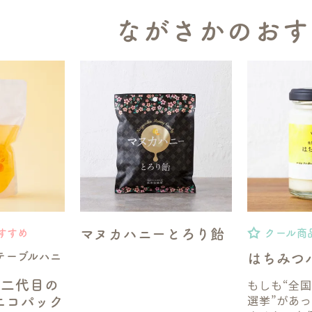
ながさかのおす
マヌカハニーとろり飴
すすめ
クール商
テーブルハニ
はちみつ
もしも“全
】二代目の
選挙”があ
gエコパック