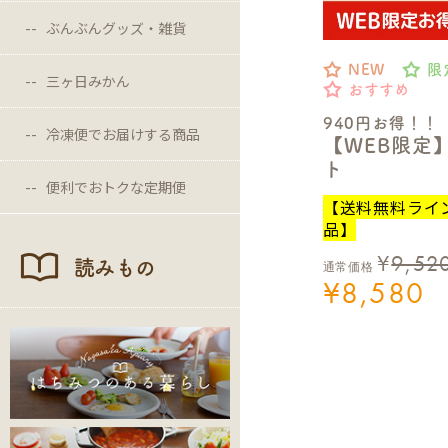
ぶんぶんグッズ・雑貨
NEW
限
三ヶ日みかん
おすすめ
940円お得！！
冷凍便でお届けする商品
【WEB限定
ト
便利でおトクな定期便
【送料無料ライ
品】
¥
9,52
読みもの
通常価格
¥
8,580