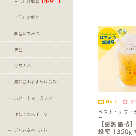
三代目の蜂蜜
［NEW！］
二代目の蜂蜜
国産はちみつ
巣蜜
マヌカハニー
海外産おすすめはちみつ
バター＆マーガリン
No.1
お
ベスト・オブ・
はちみつスイーツ
ー
【感謝価格
ジャム＆ペースト
蜂蜜 1350