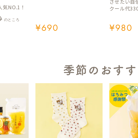
させたい自
気NO.1！
クール代33
0
のところ
¥
690
¥
980
季節のおすす