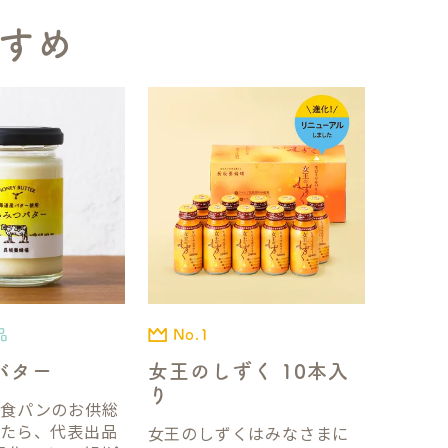
すめ
品
No.1
バター
女王のしずく 10本入
り
国食パンのお供総
ったら、代表出品
女王のしずくはみなさまに