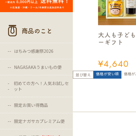
商品のこと
大人も子ど
ーギフト
はちみつ感謝祭2026
¥
4,640
NAGASAKAうまいもの便
価格が安い順
価格が
並び替え
初めての方へ！人気お試しセ
ット
限定お買い得商品
限定ナガサカプレミアム便