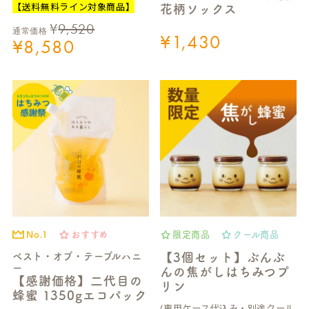
【送料無料ライン対象商品】
花柄ソックス
¥
9,520
通常価格
¥
1,430
¥
8,580
No.1
おすすめ
限定商品
クール商品
ベスト・オブ・テーブルハニ
【3個セット】ぶんぶ
ー
んの焦がしはちみつプ
【感謝価格】二代目の
リン
蜂蜜 1350gエコパック
(専用ケース代込み・別途クール