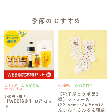
季節のおすすめ
NEW
限定商品
NEW
限定商品
おすすめ
【靴下屋コラボ第2
940円お得！！
弾】レディース
【WEB限定】お得セッ
(22.5cm～24.5cm)ぶ
ト
んぶん・るんるん刺繍