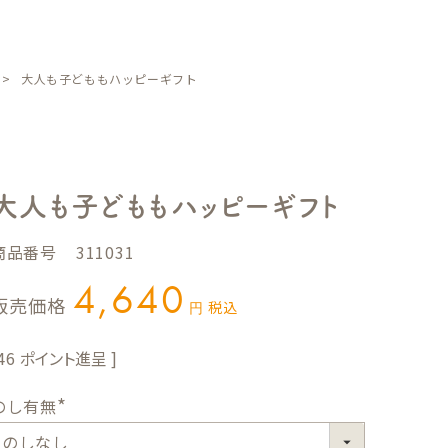
大人も子どももハッピーギフト
大人も子どももハッピーギフト
商品番号
311031
4,640
販売価格
税込
46
のし有無
(
必