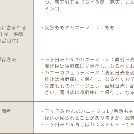
つ、寒天加工品【ぶどう糖、寒天、こん
ミンC)
品に含まれる
・完熟もものハニージュレ：もも
ルギー物質
28品目中)
保存方法
・三ヶ日みかんのハニージュレ：直射日
開栓後は冷蔵庫にて保存し、なるべく
・ハニーカフェラテベース：直射日光を
栓後は冷蔵庫にて保存し、なるべくお
・完熟もものハニージュレ：直射日光、
さい。開封後は冷蔵庫にて保存し、な
備考
・三ヶ日みかんのハニージュレ/完熟も
褐色が見られることがありますが、品
・三ヶ日みかん青しぼり：ストレートで