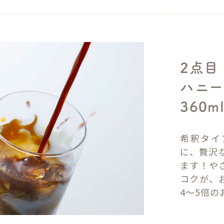
2点目
ハニー
360m
希釈タイ
に、贅沢
ます！や
コクが、
4～5倍