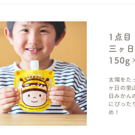
1点目
三ヶ日
150g
太陽をた
ヶ日の里
日みかん
にぴった
め！