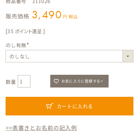
商品番号
311026
3,490
販売価格
税込
35
のし有無
(
必
須
)
お気に入りに登録する>
カートに入れる
>>表書きとお名前の記入例