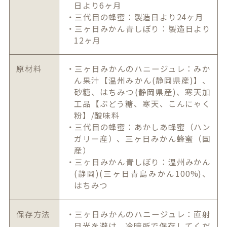
日より6ヶ月
・三代目の蜂蜜：製造日より24ヶ月
・三ヶ日みかん青しぼり：製造日より
12ヶ月
原材料
・三ヶ日みかんのハニージュレ：みか
ん果汁【温州みかん(静岡県産)】、
砂糖、はちみつ(静岡県産)、寒天加
工品【ぶどう糖、寒天、こんにゃく
粉】/酸味料
・三代目の蜂蜜：あかしあ蜂蜜（ハン
ガリー産）、三ヶ日みかん蜂蜜（国
産）
・三ヶ日みかん青しぼり：温州みかん
(静岡)(三ヶ日青島みかん100%)、
はちみつ
保存方法
・三ヶ日みかんのハニージュレ：直射
日光を避け、冷暗所で保存してくだ