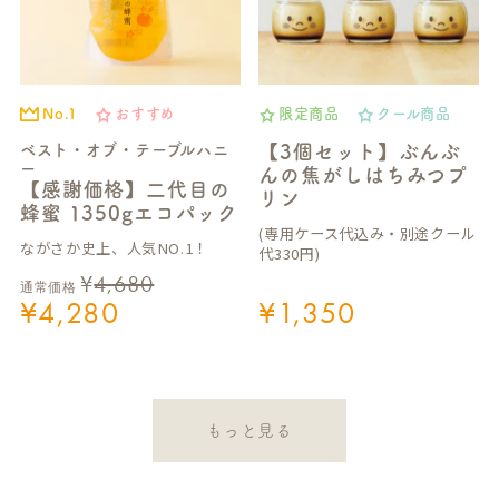
No.1
おすすめ
限定商品
クール商品
ベスト・オブ・テーブルハニ
【3個セット】ぶんぶ
ー
んの焦がしはちみつプ
【感謝価格】二代目の
リン
蜂蜜 1350gエコパック
(専用ケース代込み・別途クール
ながさか史上、人気NO.1！
代330円)
¥
4,680
通常価格
¥
4,280
¥
1,350
もっと見る