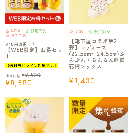
NEW
限定商品
NEW
限定商品
おすすめ
【靴下屋コラボ第2
940円お得！！
弾】レディース
【WEB限定】お得セッ
(22.5cm～24.5cm)ぶ
ト
んぶん・るんるん刺繍
【送料無料ライン対象商品】
花柄ソックス
¥
9,520
通常価格
¥
1,430
¥
8,580