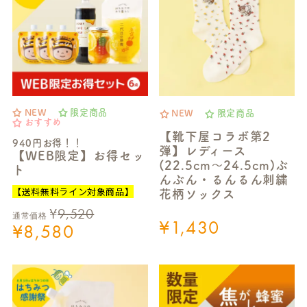
NEW
限定商品
NEW
限定商品
おすすめ
【靴下屋コラボ第2
940円お得！！
弾】レディース
【WEB限定】お得セッ
(22.5cm～24.5cm)ぶ
ト
んぶん・るんるん刺繍
【送料無料ライン対象商品】
花柄ソックス
¥
9,520
通常価格
¥
1,430
¥
8,580