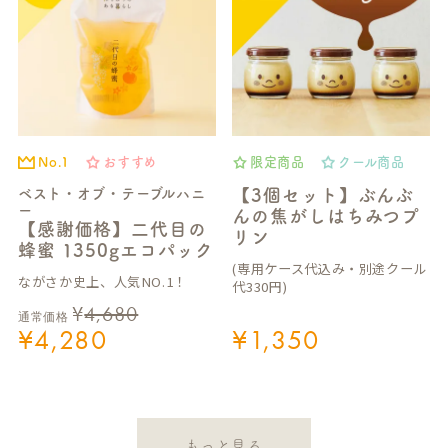
No.1
おすすめ
限定商品
クール商品
ベスト・オブ・テーブルハニ
【3個セット】ぶんぶ
ー
んの焦がしはちみつプ
【感謝価格】二代目の
リン
蜂蜜 1350gエコパック
(専用ケース代込み・別途クール
ながさか史上、人気NO.1！
代330円)
¥
4,680
通常価格
¥
4,280
¥
1,350
もっと見る