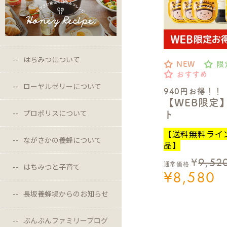
はちみつについて
NEW
限
おすすめ
ローヤルゼリーについて
940円お得！！
【WEB限定
プロポリスについて
ト
【送料無料ライ
ながさかの養蜂について
品】
¥
9,52
通常価格
はちみつと子育て
¥
8,580
長坂養蜂場からのお知らせ
ぶんぶんファミリーブログ