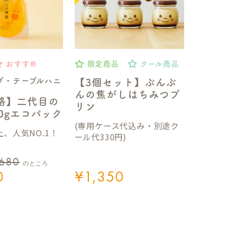
おすすめ
限定商品
クール商品
ブ・テーブルハニ
【3個セット】ぶんぶ
んの焦がしはちみつプ
格】二代目の
リン
50gエコパック
(専用ケース代込み・別途ク
、人気NO.1！
ール代330円)
,680
のところ
0
¥
1,350