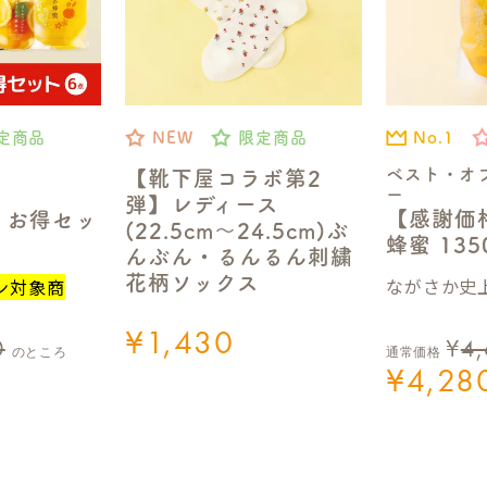
No.1
定商品
NEW
限定商品
ベスト・オ
【靴下屋コラボ第2
ー
弾】レディース
【感謝価
】お得セッ
(22.5cm～24.5cm)ぶ
蜂蜜 13
んぶん・るんるん刺繍
花柄ソックス
ながさか史上
ン対象商
¥
1,430
0
¥
4
のところ
通常価格
¥
4,28