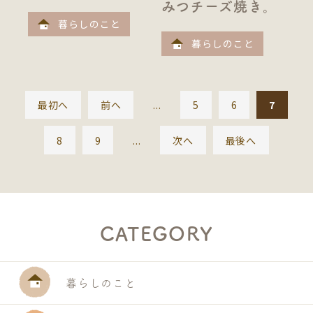
みつチーズ焼き。
暮らしのこと
暮らしのこと
最初へ
前へ
...
5
6
7
8
9
...
次へ
最後へ
S
CATEGORY
E
A
R
暮らしのこと
C