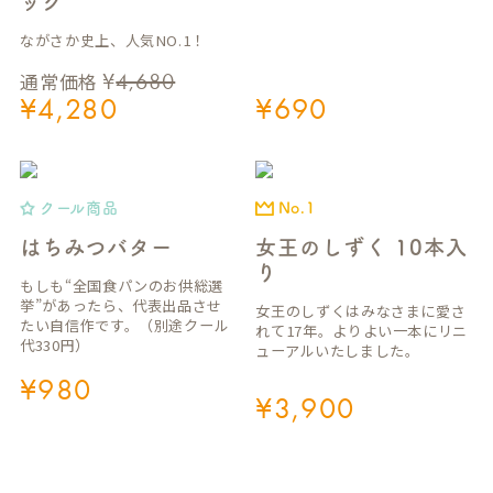
ック
ながさか史上、人気NO.1！
¥
4,680
通常価格
¥
4,280
¥
690
クール商品
No.1
はちみつバター
女王のしずく 10本入
り
もしも“全国食パンのお供総選
挙”があったら、代表出品させ
女王のしずくはみなさまに愛さ
たい自信作です。（別途クール
れて17年。よりよい一本にリニ
代330円）
ューアルいたしました。
¥
980
¥
3,900