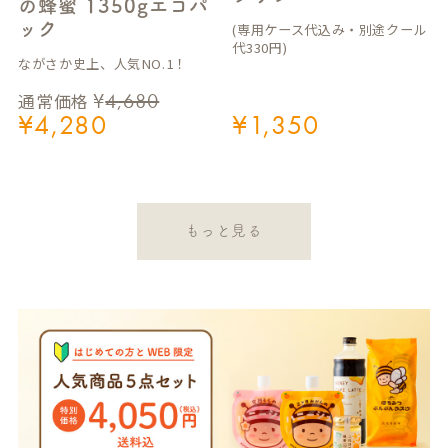
の蜂蜜 1350gエコパ
ック
(専用ケース代込み・別途クール
代330円)
ながさか史上、人気NO.1！
¥
4,680
通常価格
¥
4,280
¥
1,350
もっと見る