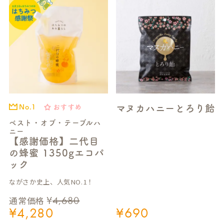
H
マヌカハニーとろり飴
おすすめ
No.1
ベスト・オブ・テーブルハ
ニー
【感謝価格】二代目
の蜂蜜 1350gエコパ
ック
ながさか史上、人気NO.1！
¥
4,680
通常価格
¥
4,280
¥
690