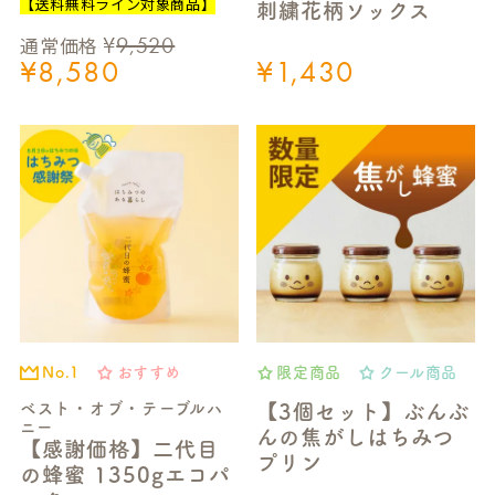
【送料無料ライン対象商品】
刺繍花柄ソックス
¥
9,520
通常価格
¥
8,580
¥
1,430
おすすめ
限定商品
クール商品
No.1
ベスト・オブ・テーブルハ
【3個セット】ぶんぶ
ニー
んの焦がしはちみつ
【感謝価格】二代目
プリン
の蜂蜜 1350gエコパ