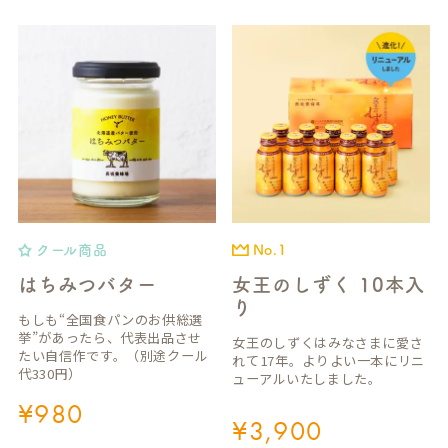
クール商品
No.1
はちみつバター
女王のしずく 10本入
り
もしも“全国食パンのお供総選
挙”があったら、代表出品させ
女王のしずくはみなさまに愛さ
たい自信作です。（別途クール
れて17年。よりよい一本にリニ
代330円）
ューアルいたしました。
¥
980
¥
3,900