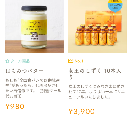
クール商品
No.1
はちみつバター
女王のしずく 10本入
り
もしも“全国食パンのお供総選
挙”があったら、代表出品させ
女王のしずくはみなさまに愛さ
たい自信作です。（別途クール
れて17年。よりよい一本にリニ
代330円）
ューアルいたしました。
¥
980
¥
3,900