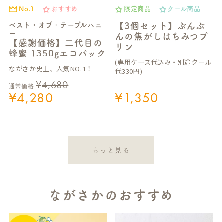
No.1
おすすめ
限定商品
クール商品
ベスト・オブ・テーブルハニ
【3個セット】ぶんぶ
ー
んの焦がしはちみつプ
【感謝価格】二代目の
リン
蜂蜜 1350gエコパック
(専用ケース代込み・別途クール
ながさか史上、人気NO.1！
代330円)
¥
4,680
通常価格
¥
4,280
¥
1,350
もっと見る
ながさかのおすすめ