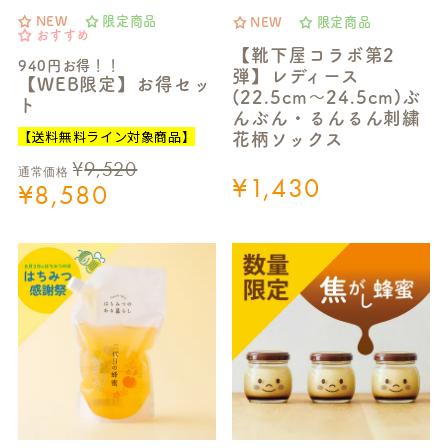
NEW
限定商品
NEW
限定商品
おすすめ
【靴下屋コラボ第2
940円お得！！
弾】レディース
【WEB限定】お得セッ
(22.5cm～24.5cm)ぶ
ト
んぶん・るんるん刺繍
【送料無料ライン対象商品】
花柄ソックス
¥
9,520
通常価格
¥
1,430
¥
8,580