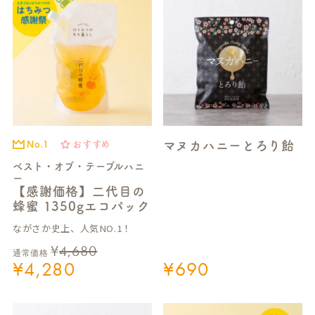
マヌカハニーとろり飴
No.1
おすすめ
ベスト・オブ・テーブルハニ
ー
【感謝価格】二代目の
蜂蜜 1350gエコパック
ながさか史上、人気NO.1！
¥
4,680
通常価格
¥
4,280
¥
690