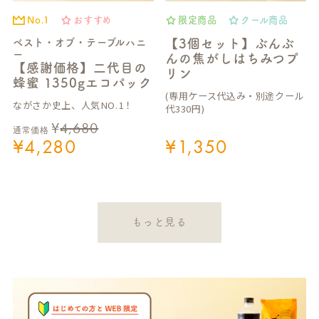
No.1
おすすめ
限定商品
クール商品
ベスト・オブ・テーブルハニ
【3個セット】ぶんぶ
ー
んの焦がしはちみつプ
【感謝価格】二代目の
リン
蜂蜜 1350gエコパック
(専用ケース代込み・別途クール
ながさか史上、人気NO.1！
代330円)
¥
4,680
通常価格
¥
4,280
¥
1,350
もっと見る