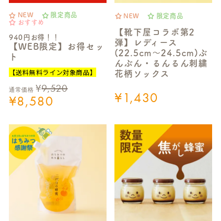
NEW
限定商品
NEW
限定商品
おすすめ
【靴下屋コラボ第2
940円お得！！
弾】レディース
【WEB限定】お得セッ
(22.5cm～24.5cm)ぶ
ト
んぶん・るんるん刺繍
【送料無料ライン対象商品】
花柄ソックス
¥
9,520
通常価格
¥
1,430
¥
8,580