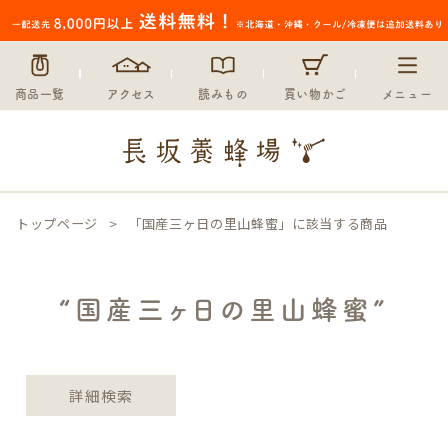
〜
在庫なし商品
在庫なし商品を表示しない
商品一覧
アクセス
読みもの
買い物かご
メニュー
並び順
新着順
登録順
価格が安い順
価格が高い順
トップページ
「国産三ヶ日の里山蜂蜜」に該当する商品
優先度順
レビュー順
キーワードヒット順
“国産三ヶ日の里山蜂蜜”
検索
詳細検索