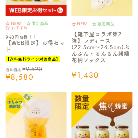
NEW
限定商品
NEW
限定商品
おすすめ
【靴下屋コラボ第2
940円お得！！
弾】レディース
【WEB限定】お得セッ
(22.5cm～24.5cm)ぶ
ト
んぶん・るんるん刺繍
【送料無料ライン対象商品】
花柄ソックス
¥
9,520
通常価格
¥
1,430
¥
8,580