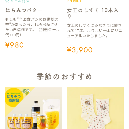
クール商品
No.1
はちみつバター
女王のしずく 10本入
り
もしも“全国食パンのお供総選
挙”があったら、代表出品させ
女王のしずくはみなさまに愛さ
たい自信作です。（別途クール
れて17年。よりよい一本にリニ
代330円）
ューアルいたしました。
¥
980
¥
3,900
季節のおすすめ