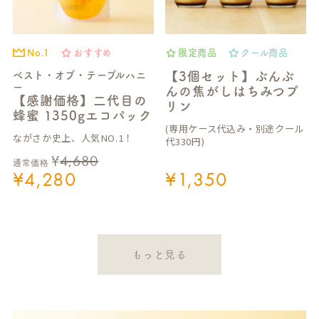
No.1
おすすめ
限定商品
クール商品
ベスト・オブ・テーブルハニ
【3個セット】ぶんぶ
ー
んの焦がしはちみつプ
【感謝価格】二代目の
リン
蜂蜜 1350gエコパック
(専用ケース代込み・別途クール
ながさか史上、人気NO.1！
代330円)
¥
4,680
通常価格
¥
4,280
¥
1,350
もっと見る