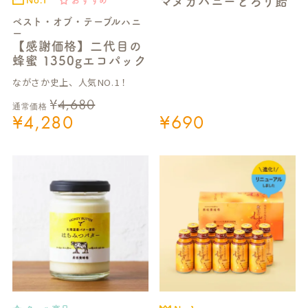
マヌカハニーとろり飴
ベスト・オブ・テーブルハニ
ー
【感謝価格】二代目の
蜂蜜 1350gエコパック
ながさか史上、人気NO.1！
¥
4,680
通常価格
¥
4,280
¥
690