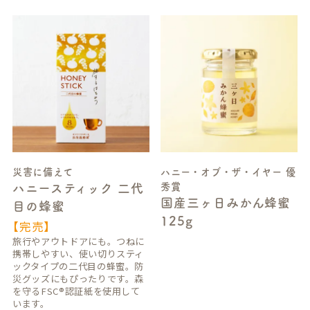
災害に備えて
ハニー・オブ・ザ・イヤー 優
秀賞
ハニースティック 二代
国産三ヶ日みかん蜂蜜
目の蜂蜜
125g
【完売】
旅行やアウトドアにも。つねに
携帯しやすい、使い切りスティ
ックタイプの二代目の蜂蜜。防
災グッズにもぴったりです。森
を守るFSC®認証紙を使用して
います。