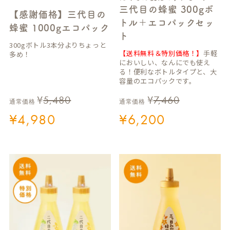
三代目の蜂蜜 300gボ
【感謝価格】三代目の
トル＋エコパックセッ
蜂蜜 1000gエコパック
ト
300gボトル3本分よりちょっと
【送料無料＆特別価格！】
手軽
多め！
においしい、なんにでも使え
る！便利なボトルタイプと、大
容量のエコパックです。
¥
5,480
¥
7,460
通常価格
通常価格
¥
4,980
¥
6,200