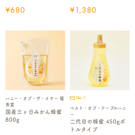
¥
680
¥
1,380
No.1
ハニー・オブ・ザ・イヤー 優
秀賞
ベスト・オブ・テーブルハニ
国産三ヶ日みかん蜂蜜
ー
800g
二代目の蜂蜜 450gボ
トルタイプ