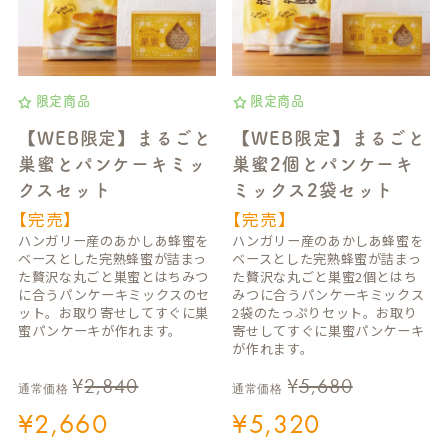
限定商品
限定商品
【WEB限定】まるごと
【WEB限定】まるごと
巣蜜とパンケーキミッ
巣蜜2個とパンケーキ
クスセット
ミックス2袋セット
【完売】
【完売】
ハンガリー産のあかしあ蜂蜜を
ハンガリー産のあかしあ蜂蜜を
ベースとした完熟蜂蜜が詰まっ
ベースとした完熟蜂蜜が詰まっ
た贅沢な丸ごと巣蜜とはちみつ
た贅沢な丸ごと巣蜜2個とはち
に合うパンケーキミックスのセ
みつに合うパンケーキミックス
ット。お取り寄せしてすぐに巣
2袋のたっぷりセット。お取り
蜜パンケーキが作れます。
寄せしてすぐに巣蜜パンケーキ
が作れます。
¥
2,840
¥
5,680
通常価格
通常価格
¥
2,660
¥
5,320