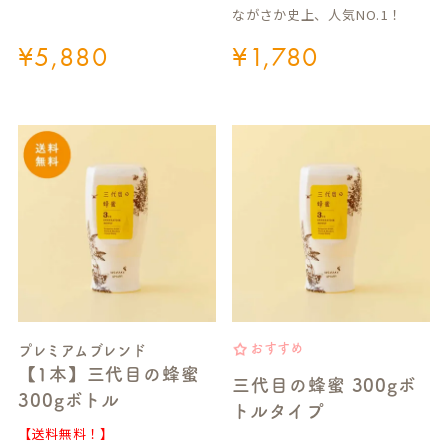
ながさか史上、人気NO.1！
¥
5,880
¥
1,780
おすすめ
プレミアムブレンド
【1本】三代目の蜂蜜
三代目の蜂蜜 300gボ
300gボトル
トルタイプ
【送料無料！】