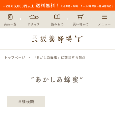
〜
在庫なし商品
在庫なし商品を表示しない
商品一覧
アクセス
読みもの
買い物かご
メニュー
並び順
新着順
登録順
価格が安い順
価格が高い順
トップページ
「あかしあ蜂蜜」に該当する商品
優先度順
レビュー順
キーワードヒット順
“あかしあ蜂蜜”
検索
詳細検索