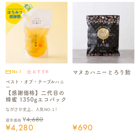
マヌカハニーとろり飴
No.1
おすすめ
ベスト・オブ・テーブルハニ
ー
【感謝価格】二代目の
蜂蜜 1350gエコパック
ながさか史上、人気NO.1！
¥
4,680
通常価格
¥
4,280
¥
690