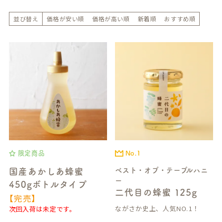
並び替え
価格が安い順
価格が高い順
新着順
おすすめ順
限定商品
No.1
ベスト・オブ・テーブルハニ
国産あかしあ蜂蜜
ー
450gボトルタイプ
二代目の蜂蜜 125g
【完売】
ながさか史上、人気NO.1！
次回入荷は未定です。