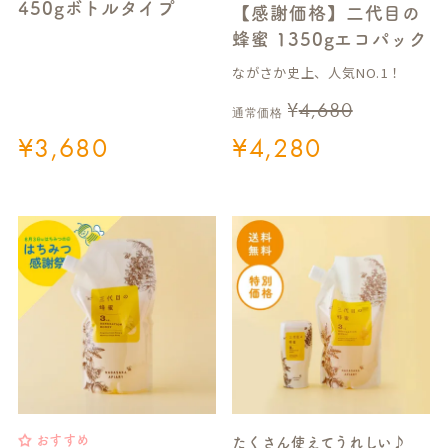
450gボトルタイプ
【感謝価格】二代目の
蜂蜜 1350gエコパック
ながさか史上、人気NO.1！
¥
4,680
通常価格
¥
3,680
¥
4,280
おすすめ
たくさん使えてうれしい♪