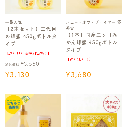
一番人気！
ハニー・オブ・ザ・イヤー 優
秀賞
【2本セット】二代目
【1本】国産三ヶ日み
の蜂蜜 450gボトルタ
かん蜂蜜 450gボトル
イプ
タイプ
【送料無料＆特別価格！】
【送料無料！】
¥
3,560
通常価格
¥
3,130
¥
3,680