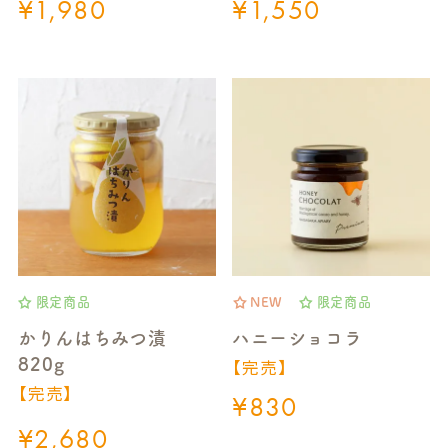
¥
1,980
¥
1,550
限定商品
NEW
限定商品
かりんはちみつ漬
ハニーショコラ
【完売】
820g
【完売】
¥
830
¥
2,680