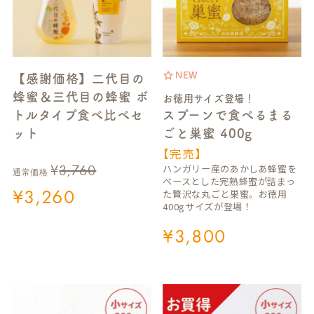
NEW
【感謝価格】二代目の
蜂蜜＆三代目の蜂蜜 ボ
お徳用サイズ登場！
トルタイプ食べ比べセ
スプーンで食べるまる
ット
ごと巣蜜 400g
【完売】
¥
3,760
ハンガリー産のあかしあ蜂蜜を
通常価格
ベースとした完熟蜂蜜が詰まっ
¥
3,260
た贅沢な丸ごと巣蜜。お徳用
400gサイズが登場！
¥
3,800