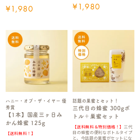
¥
1,980
¥
1,980
ハニー・オブ・ザ・イヤー 優
話題の巣蜜とセット！
秀賞
三代目の蜂蜜 300gボ
【1本】国産三ヶ日み
トル＋巣蜜セット
かん蜂蜜 125g
【送料無料＆特別価格！】
三代
目の蜂蜜の便利なボトルタイプ
【送料無料！】
と、今話題の巣蜜がセットにな