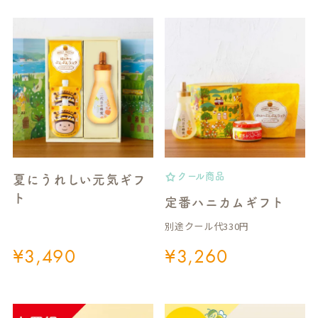
クール商品
夏にうれしい元気ギフ
ト
定番ハニカムギフト
別途クール代330円
¥
3,490
¥
3,260