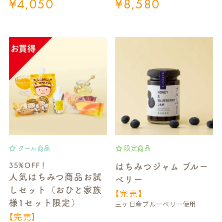
¥
4,050
¥
8,580
クール商品
限定商品
35%OFF！
はちみつジャム ブルー
人気はちみつ商品お試
ベリー
しセット（おひと家族
【完売】
様1セット限定）
三ヶ日産ブルーベリー使用
【完売】