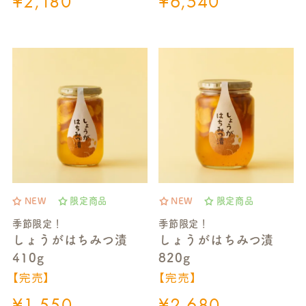
¥
2,180
¥
6,540
NEW
限定商品
NEW
限定商品
季節限定！
季節限定！
しょうがはちみつ漬
しょうがはちみつ漬
410g
820g
【完売】
【完売】
¥
1,550
¥
2,680