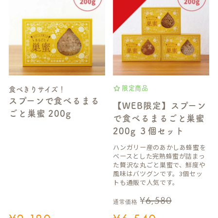
限定商品
食べきりサイズ！
スプーンで食べるまる
【WEB限定】スプーン
ごと巣蜜 200g
で食べるまるごと巣蜜
200g ３個セット
ハンガリー産のあかしあ蜂蜜を
ベースとした完熟蜂蜜が詰まっ
た贅沢な丸ごと巣蜜で、鮮度や
風味はバツグンです。3個セッ
トも通販で人気です。
¥
6,580
通常価格