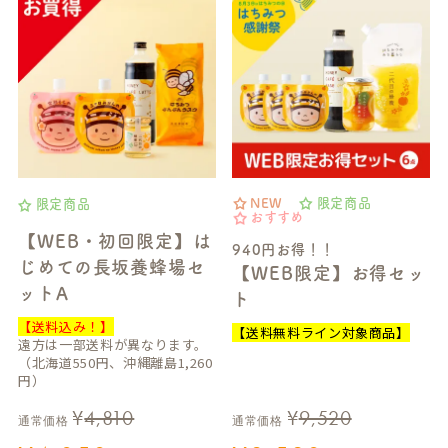
NEW
限定商品
限定商品
おすすめ
【WEB・初回限定】は
940円お得！！
じめての長坂養蜂場セ
【WEB限定】お得セッ
ットA
ト
【送料込み！】
【送料無料ライン対象商品】
遠方は一部送料が異なります。
（北海道550円、沖縄離島1,260
円）
¥
4,810
¥
9,520
通常価格
通常価格