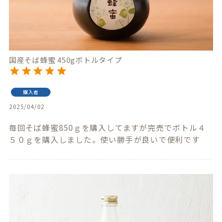
国産そば蜂蜜 450gボトルタイプ
購入者
2025/04/02
毎回そば蜂蜜850ｇを購入してますが完売でボトル４