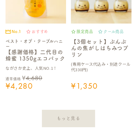
No.1
おすすめ
限定商品
クール商品
ベスト・オブ・テーブルハニ
【3個セット】ぶんぶ
ー
んの焦がしはちみつプ
【感謝価格】二代目の
リン
蜂蜜 1350gエコパック
(専用ケース代込み・別途クール
ながさか史上、人気NO.1！
代330円)
¥
4,680
通常価格
¥
4,280
¥
1,350
もっと見る