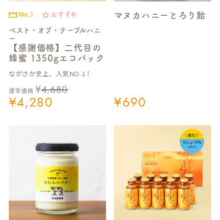
マヌカハニーとろり飴
No.1
おすすめ
ベスト・オブ・テーブルハニ
ー
【感謝価格】二代目の
蜂蜜 1350gエコパック
ながさか史上、人気NO.1！
¥
4,680
通常価格
¥
4,280
¥
690