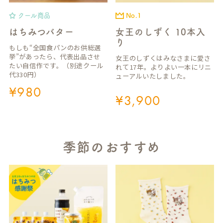
クール商品
No.1
はちみつバター
女王のしずく 10本入
り
もしも“全国食パンのお供総選
挙”があったら、代表出品させ
女王のしずくはみなさまに愛さ
たい自信作です。（別途クール
れて17年。よりよい一本にリニ
代330円）
ューアルいたしました。
¥
980
¥
3,900
季節のおすすめ