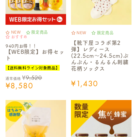
NEW
限定商品
NEW
限定商品
おすすめ
【靴下屋コラボ第2
940円お得！！
弾】レディース
【WEB限定】お得セッ
(22.5cm～24.5cm)ぶ
ト
んぶん・るんるん刺繍
【送料無料ライン対象商品】
花柄ソックス
¥
9,520
通常価格
¥
1,430
¥
8,580