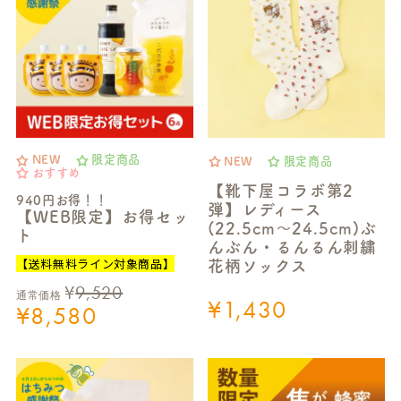
NEW
限定商品
NEW
限定商品
おすすめ
【靴下屋コラボ第2
940円お得！！
弾】レディース
【WEB限定】お得セッ
(22.5cm～24.5cm)ぶ
ト
んぶん・るんるん刺繍
【送料無料ライン対象商品】
花柄ソックス
¥
9,520
通常価格
¥
1,430
¥
8,580