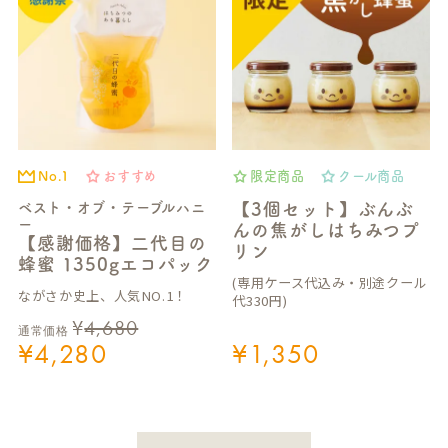
No.1
おすすめ
限定商品
クール商品
ベスト・オブ・テーブルハニ
【3個セット】ぶんぶ
ー
んの焦がしはちみつプ
【感謝価格】二代目の
リン
蜂蜜 1350gエコパック
(専用ケース代込み・別途クール
ながさか史上、人気NO.1！
代330円)
¥
4,680
通常価格
¥
4,280
¥
1,350