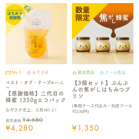
No.1
おすすめ
限定商品
クール商品
ベスト・オブ・テーブルハニ
【3個セット】ぶんぶ
ー
んの焦がしはちみつプ
【感謝価格】二代目の
リン
蜂蜜 1350gエコパック
(専用ケース代込み・別途クール
ながさか史上、人気NO.1！
代330円)
¥
4,680
通常価格
¥
4,280
¥
1,350