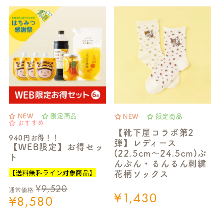
NEW
限定商品
NEW
限定商品
おすすめ
【靴下屋コラボ第2
940円お得！！
弾】レディース
【WEB限定】お得セッ
(22.5cm～24.5cm)ぶ
ト
んぶん・るんるん刺繍
【送料無料ライン対象商品】
花柄ソックス
¥
9,520
通常価格
¥
1,430
¥
8,580