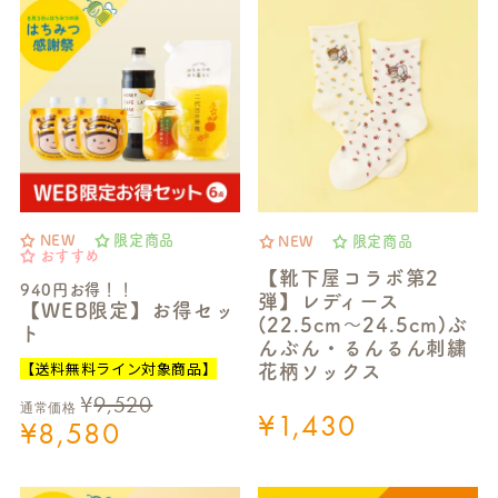
NEW
限定商品
NEW
限定商品
おすすめ
【靴下屋コラボ第2
940円お得！！
弾】レディース
【WEB限定】お得セッ
(22.5cm～24.5cm)ぶ
ト
んぶん・るんるん刺繍
【送料無料ライン対象商品】
花柄ソックス
¥
9,520
通常価格
¥
1,430
¥
8,580