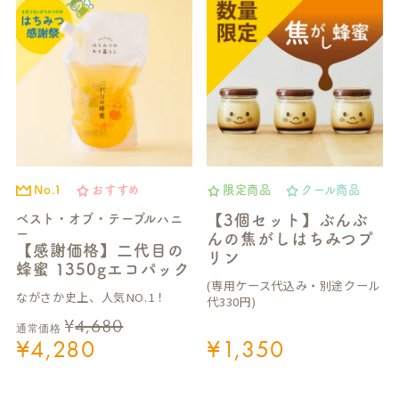
No.1
おすすめ
限定商品
クール商品
ベスト・オブ・テーブルハニ
【3個セット】ぶんぶ
ー
んの焦がしはちみつプ
【感謝価格】二代目の
リン
蜂蜜 1350gエコパック
(専用ケース代込み・別途クール
ながさか史上、人気NO.1！
代330円)
¥
4,680
通常価格
¥
4,280
¥
1,350