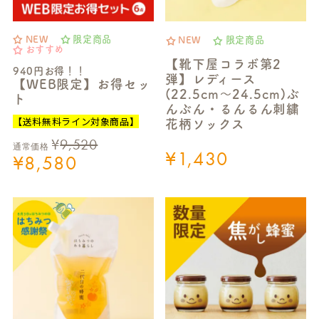
NEW
限定商品
NEW
限定商品
おすすめ
【靴下屋コラボ第2
940円お得！！
弾】レディース
【WEB限定】お得セッ
(22.5cm～24.5cm)ぶ
ト
んぶん・るんるん刺繍
【送料無料ライン対象商品】
花柄ソックス
¥
9,520
通常価格
¥
1,430
¥
8,580