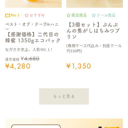
No.1
おすすめ
限定商品
クール商品
ベスト・オブ・テーブルハニ
【3個セット】ぶんぶ
ー
んの焦がしはちみつプ
【感謝価格】二代目の
リン
蜂蜜 1350gエコパック
(専用ケース代込み・別途クール
ながさか史上、人気NO.1！
代330円)
¥
4,680
通常価格
¥
4,280
¥
1,350
もっと見る