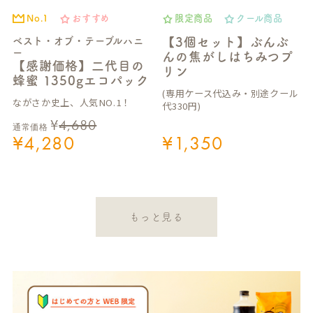
No.1
おすすめ
限定商品
クール商品
ベスト・オブ・テーブルハニ
【3個セット】ぶんぶ
ー
んの焦がしはちみつプ
【感謝価格】二代目の
リン
蜂蜜 1350gエコパック
(専用ケース代込み・別途クール
ながさか史上、人気NO.1！
代330円)
¥
4,680
通常価格
¥
4,280
¥
1,350
もっと見る