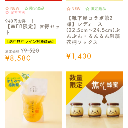
NEW
限定商品
NEW
限定商品
おすすめ
【靴下屋コラボ第2
940円お得！！
弾】レディース
【WEB限定】お得セッ
(22.5cm～24.5cm)ぶ
ト
んぶん・るんるん刺繍
【送料無料ライン対象商品】
花柄ソックス
¥
9,520
通常価格
¥
1,430
¥
8,580