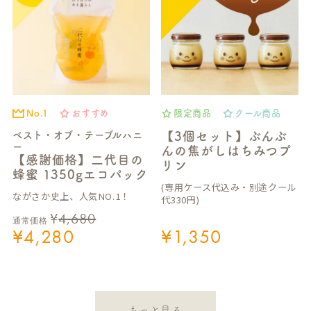
No.1
おすすめ
限定商品
クール商品
ベスト・オブ・テーブルハニ
【3個セット】ぶんぶ
ー
んの焦がしはちみつプ
【感謝価格】二代目の
リン
蜂蜜 1350gエコパック
(専用ケース代込み・別途クール
ながさか史上、人気NO.1！
代330円)
¥
4,680
通常価格
¥
4,280
¥
1,350
もっと見る