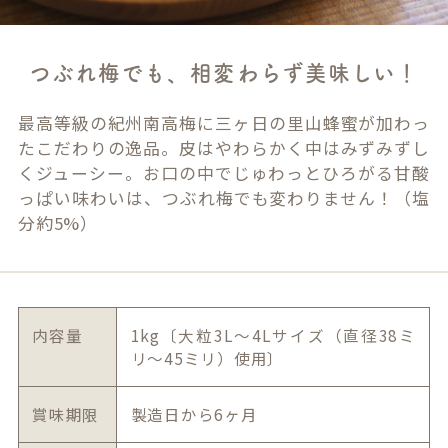
つぶれ梅でも、相変わらず美味しい！
最高等級の紀州南高梅に三ヶ日の里山蜂蜜が加わっ
たこだわりの逸品。皮はやわらかく中はみずみずし
くジューシー。お口の中でじゅわっとひろがる甘酸
っぱい味わいは、つぶれ梅でも変わりません！（塩
分約5%）
内容量
1kg〔大粒3L～4Lサイズ（直径38ミ
リ～45ミリ）使用〕
賞味期限
製造日から6ヶ月