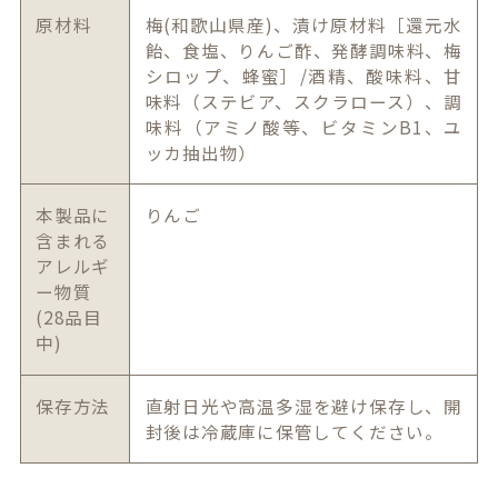
原材料
梅(和歌山県産)、漬け原材料［還元水
飴、食塩、りんご酢、発酵調味料、梅
シロップ、蜂蜜］/酒精、酸味料、甘
味料（ステビア、スクラロース）、調
味料（アミノ酸等、ビタミンB1、ユ
ッカ抽出物）
本製品に
りんご
含まれる
アレルギ
ー物質
(28品目
中)
保存方法
直射日光や高温多湿を避け保存し、開
封後は冷蔵庫に保管してください。