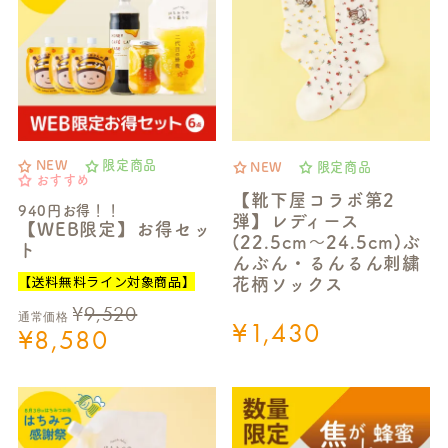
NEW
限定商品
NEW
限定商品
おすすめ
【靴下屋コラボ第2
940円お得！！
弾】レディース
【WEB限定】お得セッ
(22.5cm～24.5cm)ぶ
ト
んぶん・るんるん刺繍
【送料無料ライン対象商品】
花柄ソックス
¥
9,520
通常価格
¥
1,430
¥
8,580