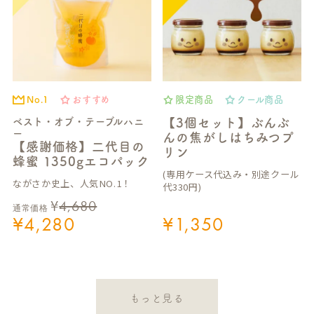
No.1
おすすめ
限定商品
クール商品
ベスト・オブ・テーブルハニ
【3個セット】ぶんぶ
ー
んの焦がしはちみつプ
【感謝価格】二代目の
リン
蜂蜜 1350gエコパック
(専用ケース代込み・別途クール
ながさか史上、人気NO.1！
代330円)
¥
4,680
通常価格
¥
4,280
¥
1,350
もっと見る