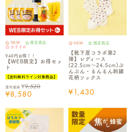
NEW
限定商品
NEW
限定商品
おすすめ
【靴下屋コラボ第2
940円お得！！
弾】レディース
【WEB限定】お得セッ
(22.5cm～24.5cm)ぶ
ト
んぶん・るんるん刺繍
【送料無料ライン対象商品】
花柄ソックス
¥
9,520
通常価格
¥
1,430
¥
8,580