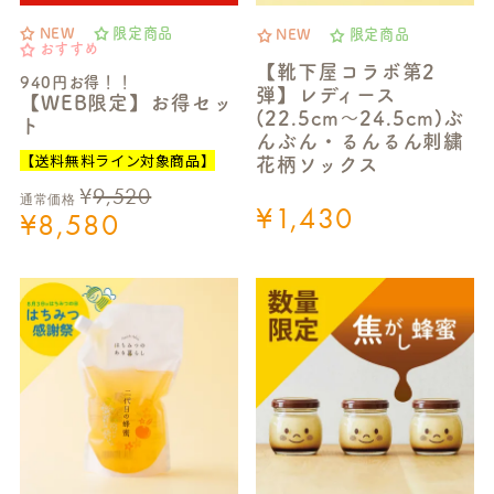
NEW
限定商品
NEW
限定商品
おすすめ
【靴下屋コラボ第2
940円お得！！
弾】レディース
【WEB限定】お得セッ
(22.5cm～24.5cm)ぶ
ト
んぶん・るんるん刺繍
【送料無料ライン対象商品】
花柄ソックス
¥
9,520
通常価格
¥
1,430
¥
8,580