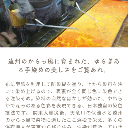
遠州のからっ風に育まれた、ゆらぎあ
る手染めの美しさをご覧あれ。
布に型紙を利用して防染糊を塗り、上から染料を注
いで染め上げるので、表裏が全く同じ色に染色でき
る注染そめ。染料の自然なぼかしが効いた、やわら
かで深みのある色彩を表現できる、日本独自の染色
技法です。 関東大震災後、天竜川の伏流水と遠州
のからっ風で染物に適したここ浜松で栄え、多くの
浴衣職人が東京から移り住み、注染が普及していき