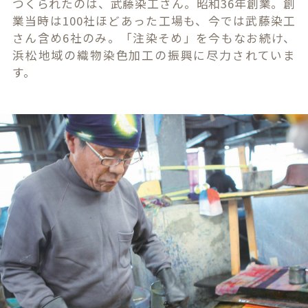
つくられたのは、武藤染工さん。昭和36年創業。創
業当時は100社ほどあった工場も、今では武藤染工
さん含め6社のみ。「注染そめ」を今もなお続け、
浜松地域の織物染色加工の振興に尽力されていま
す。