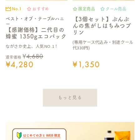
No.1
おすすめ
限定商品
クール商品
ベスト・オブ・テーブルハニ
【3個セット】ぶんぶ
ー
んの焦がしはちみつプ
【感謝価格】二代目の
リン
蜂蜜 1350gエコパック
(専用ケース代込み・別途クール
ながさか史上、人気NO.1！
代330円)
¥
4,680
通常価格
¥
4,280
¥
1,350
もっと見る