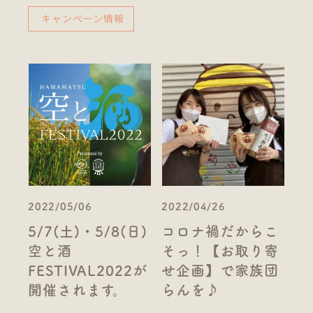
キャンペーン情報
2022/05/06
2022/04/26
5/7(土)・5/8(日)
コロナ禍だからこ
空と酒
そっ！【お取り寄
FESTIVAL2022が
せ企画】で家族団
開催されます。
らんを♪