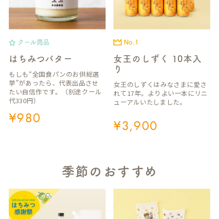
クール商品
No.1
はちみつバター
女王のしずく 10本入
り
もしも“全国食パンのお供総選
挙”があったら、代表出品させ
女王のしずくはみなさまに愛さ
たい自信作です。（別途クール
れて17年。よりよい一本にリニ
代330円）
ューアルいたしました。
¥
980
¥
3,900
季節のおすすめ