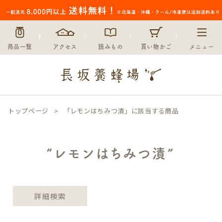
〜
在庫なし商品
在庫なし商品を表示しない
商品一覧
アクセス
読みもの
買い物かご
メニュー
並び順
新着順
登録順
価格が安い順
価格が高い順
トップページ
「レモンはちみつ漬」に該当する商品
優先度順
レビュー順
キーワードヒット順
“レモンはちみつ漬”
検索
詳細検索