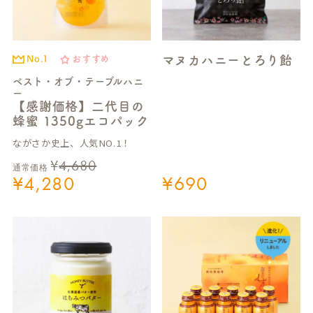
マヌカハニーとろり飴
No.1
おすすめ
ベスト・オブ・テーブルハニ
ー
【感謝価格】二代目の
蜂蜜 1350gエコパック
ながさか史上、人気NO.1！
¥
4,680
通常価格
¥
4,280
¥
690