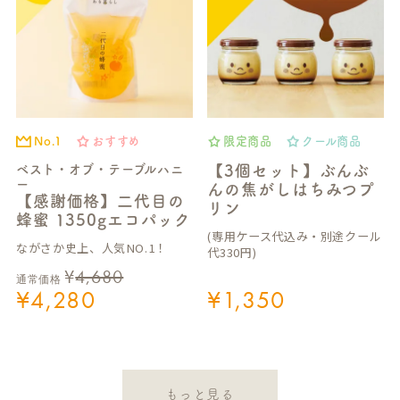
No.1
おすすめ
限定商品
クール商品
ベスト・オブ・テーブルハニ
【3個セット】ぶんぶ
ー
んの焦がしはちみつプ
【感謝価格】二代目の
リン
蜂蜜 1350gエコパック
(専用ケース代込み・別途クール
ながさか史上、人気NO.1！
代330円)
¥
4,680
通常価格
¥
4,280
¥
1,350
もっと見る