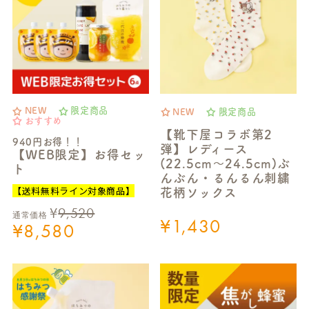
NEW
限定商品
NEW
限定商品
おすすめ
【靴下屋コラボ第2
940円お得！！
弾】レディース
【WEB限定】お得セッ
(22.5cm～24.5cm)ぶ
ト
んぶん・るんるん刺繍
【送料無料ライン対象商品】
花柄ソックス
¥
9,520
通常価格
¥
1,430
¥
8,580