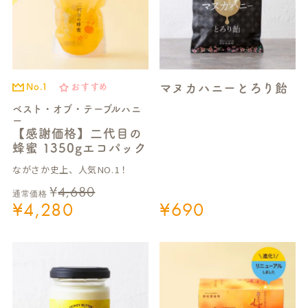
マヌカハニーとろり飴
No.1
おすすめ
ベスト・オブ・テーブルハニ
ー
【感謝価格】二代目の
蜂蜜 1350gエコパック
ながさか史上、人気NO.1！
¥
4,680
通常価格
¥
4,280
¥
690