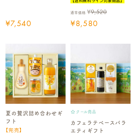
【送料無料ライン対象商品】
¥
9,520
通常価格
¥
7,540
¥
8,580
クール商品
夏の贅沢詰め合わせギ
フト
カフェラテベースバラ
【完売】
エティギフト