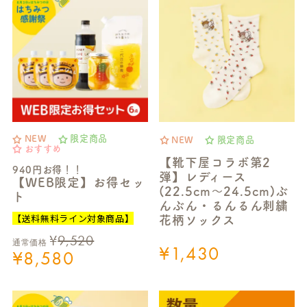
NEW
限定商品
NEW
限定商品
おすすめ
【靴下屋コラボ第2
940円お得！！
弾】レディース
【WEB限定】お得セッ
(22.5cm～24.5cm)ぶ
ト
んぶん・るんるん刺繍
【送料無料ライン対象商品】
花柄ソックス
¥
9,520
通常価格
¥
1,430
¥
8,580