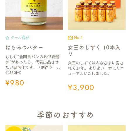
クール商品
No.1
はちみつバター
女王のしずく 10本入
り
もしも“全国食パンのお供総選
挙”があったら、代表出品させ
女王のしずくはみなさまに愛さ
たい自信作です。（別途クール
れて17年。よりよい一本にリニ
代330円）
ューアルいたしました。
¥
980
¥
3,900
季節のおすすめ