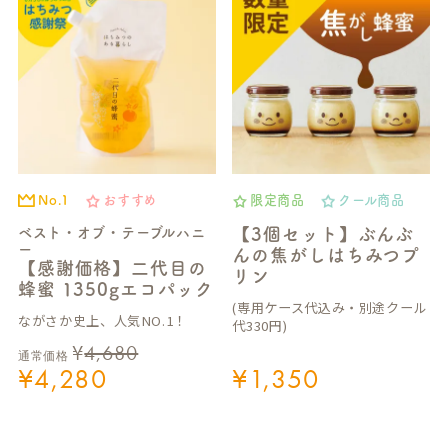
No.1
おすすめ
限定商品
クール商品
ベスト・オブ・テーブルハニ
【3個セット】ぶんぶ
ー
んの焦がしはちみつプ
【感謝価格】二代目の
リン
蜂蜜 1350gエコパック
(専用ケース代込み・別途クール
ながさか史上、人気NO.1！
代330円)
¥
4,680
通常価格
¥
4,280
¥
1,350