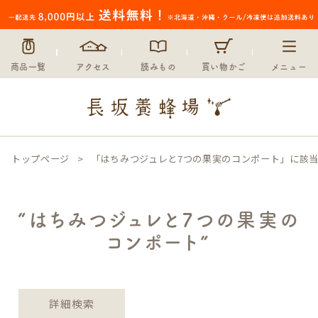
価格
〜
在庫なし商品
商品一覧
アクセス
読みもの
買い物かご
メニュー
在庫なし商品を表示しない
並び順
新着順
登録順
価格が安い順
トップページ
「はちみつジュレと7つの果実のコンポート」に該
価格が高い順
優先度順
レビュー順
キーワードヒット順
“はちみつジュレと7つの果実の
コンポート”
検索
詳細検索