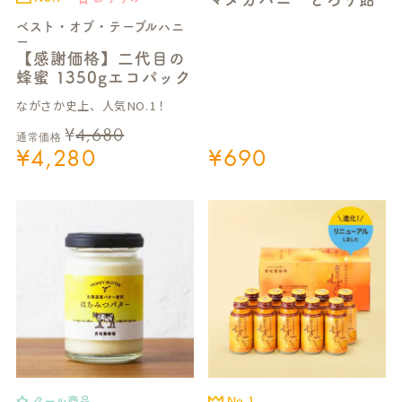
ベスト・オブ・テーブルハニ
ー
【感謝価格】二代目の
蜂蜜 1350gエコパック
ながさか史上、人気NO.1！
¥
4,680
通常価格
¥
4,280
¥
690
クール商品
No.1