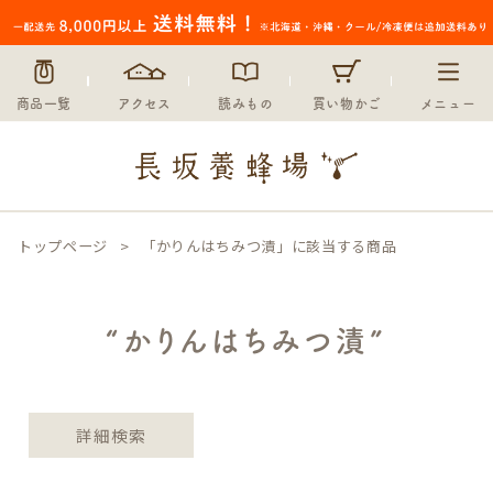
〜
在庫なし商品
在庫なし商品を表示しない
商品一覧
アクセス
読みもの
買い物かご
メニュー
並び順
新着順
登録順
価格が安い順
価格が高い順
トップページ
「かりんはちみつ漬」に該当する商品
優先度順
レビュー順
キーワードヒット順
“かりんはちみつ漬”
検索
詳細検索