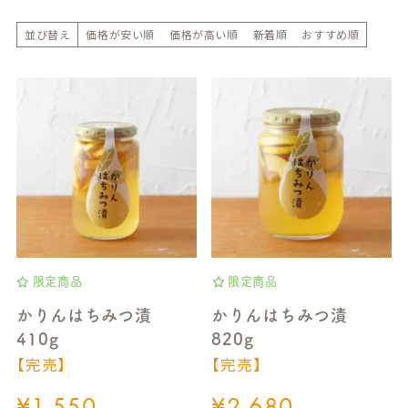
並び替え
価格が安い順
価格が高い順
新着順
おすすめ順
限定商品
限定商品
かりんはちみつ漬
かりんはちみつ漬
410g
820g
【完売】
【完売】
¥
1,550
¥
2,680