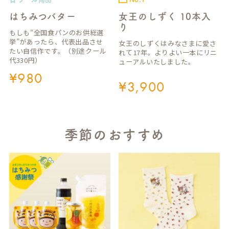
はちみつバター
女王のしずく 10本入
り
もしも“全国食パンのお供総選
挙”があったら、代表出品させ
女王のしずくはみなさまに愛さ
たい自信作です。（別途クール
れて17年。よりよい一本にリニ
代330円）
ューアルいたしました。
¥
980
¥
3,900
季節のおすすめ