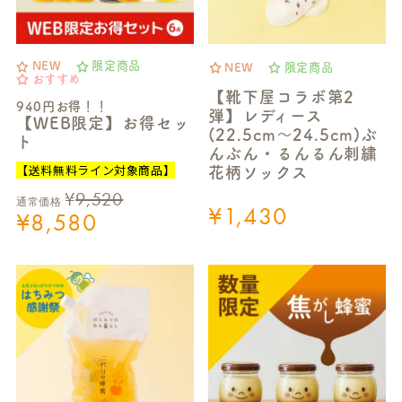
NEW
限定商品
NEW
限定商品
おすすめ
【靴下屋コラボ第2
940円お得！！
弾】レディース
【WEB限定】お得セッ
(22.5cm～24.5cm)ぶ
ト
んぶん・るんるん刺繍
【送料無料ライン対象商品】
花柄ソックス
¥
9,520
通常価格
¥
1,430
¥
8,580