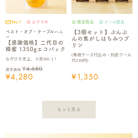
No.1
おすすめ
限定商品
クール商品
ベスト・オブ・テーブルハニ
【3個セット】ぶんぶ
ー
んの焦がしはちみつプ
【感謝価格】二代目の
リン
蜂蜜 1350gエコパック
(専用ケース代込み・別途クール
ながさか史上、人気NO.1！
代330円)
¥
4,680
通常価格
¥
4,280
¥
1,350
もっと見る