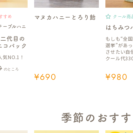
マヌカハニーとろり飴
すすめ
クール商
テーブルハニ
はちみつ
もしも“全
】二代目の
選挙”があ
gエコパック
させたい自
気NO.1！
クール代33
0
のところ
¥
690
¥
980
季節のおすす