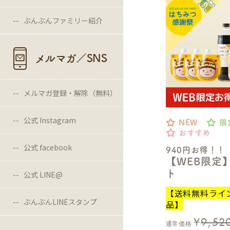
ぶんぶんファミリー紹介
メルマガ／SNS
メルマガ登録・解除（無料）
公式 Instagram
NEW
限
おすすめ
公式 facebook
940円お得！！
【WEB限定
ト
公式 LINE@
【送料無料ライ
ぶんぶんLINEスタンプ
品】
¥
9,52
通常価格